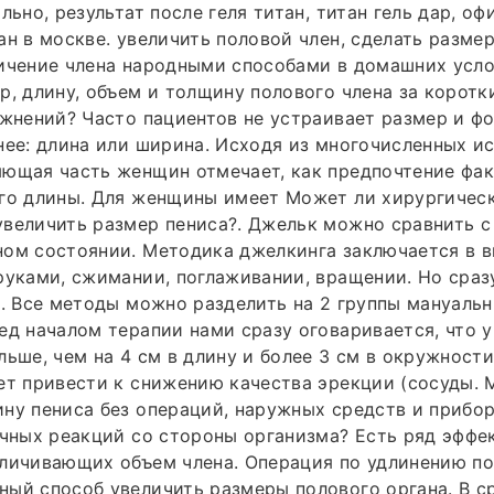
льно, результат после геля титан, титан гель дар, о
ан в москве. увеличить половой член, сделать разме
ичение члена народными способами в домашних усло
р, длину, объем и толщину полового члена за корот
ожнений? Часто пациентов не устраивает размер и ф
нее: длина или ширина. Исходя из многочисленных и
яющая часть женщин отмечает, как предпочтение фа
его длины. Для женщины имеет Может ли хирургичес
величить размер пениса?. Джельк можно сравнить с
ном состоянии. Методика джелкинга заключается в 
руками, сжимании, поглаживании, вращении. Но сраз
и. Все методы можно разделить на 2 группы мануальн
ед началом терапии нами сразу оговаривается, что 
льше, чем на 4 см в длину и более 3 см в окружност
ет привести к снижению качества эрекции (сосуды.
ну пениса без операций, наружных средств и прибор
очных реакций со стороны организма? Есть ряд эффе
еличивающих объем члена. Операция по удлинению п
ый способ увеличить размеры полового органа. В с