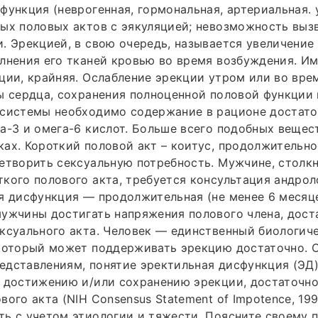
функция (неврогенная, гормональная, артериальная.
ых половых актов с эякуляцией; невозможность выз
. Эрекцией, в свою очередь, называется увеличение
лнения его тканей кровью во время возбуждения. И
ции, крайняя. Ослабление эрекции утром или во вре
ы сердца, сохранения полноценной половой функции
 системы необходимо содержание в рационе достато
а-3 и омега-6 кислот. Больше всего подобных вещес
ах. Короткий половой акт – коитус, продолжительно
етворить сексуальную потребность. Мужчине, столк
кого полового акта, требуется консультация андрол
я дисфункция — продолжительная (не менее 6 месяц
ужчины достигать напряжения полового члена, дост
ксуального акта. Человек — единственный биологич
 который может поддерживать эрекцию достаточно. 
едставлениям, понятие эректильная дисфункция (ЭД
 достижению и/или сохранению эрекции, достаточно
вого акта (NIH Consensus Statement of Impotence, 19
ь с учетом этиологии и тяжести. Поясните своему п