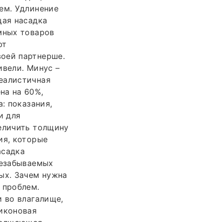
ем. Удлинение
щая насадка
мных товаров
ют
воей партнерше.
ивели. Минус –
еалистичная
на на 60%,
: показания,
и для
величить толщину
ия, которые
асадка
незабываемых
ых. Зачем нужна
 проблем.
и во влагалище,
ликоновая