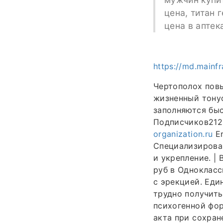
цена, титан 
цена в аптек
https://md.mainf
Чертополох повы
жизненный тонус
заполняются быс
Подписчиков212
organization.ru
Er
Специализирован
и укрепление. |
руб в Однокласс
с эрекцией. Еди
трудно получить
психогенной фор
акта при сохран