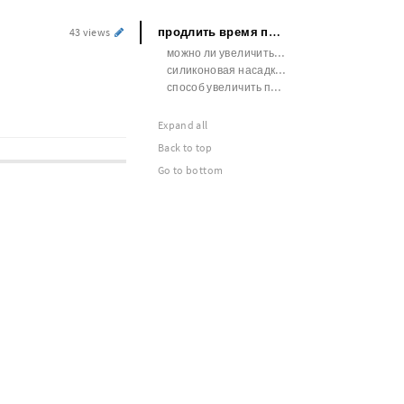
продлить время полового акта ok ru eroxinextra
43 views
можно ли увеличить член руками
u
силиконовая насадка увеличивающая член в действии видео
способ увеличить половой член
Expand all
Back to top
Go to bottom