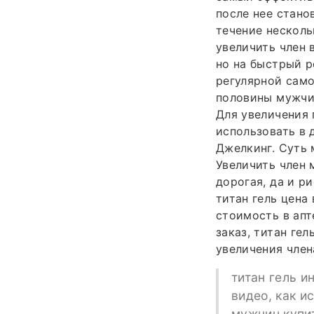
после нее стано
течение несколь
увеличить член 
но на быстрый р
регулярной само
половины мужчин
Для увеличения 
использовать в 
Джелкинг. Суть
Увеличить член
дорогая, да и р
титан гель цена 
стоимость в апт
заказ, титан гел
увеличения член
титан гель и
видео, как и
мужчин купит