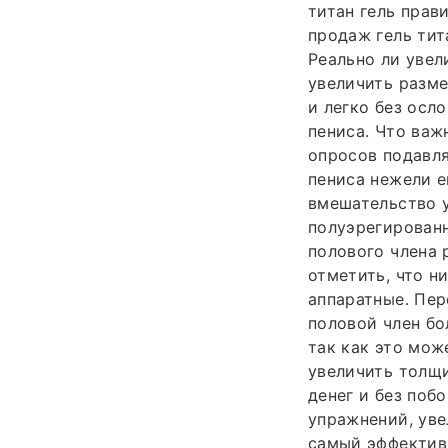
титан гель прави
продаж гель тит
Реально ли увел
увеличить разме
и легко без осл
пениса. Что важ
опросов подавл
пениса нежели 
вмешательство у
полуэрегирован
полового члена 
отметить, что н
аппаратные. Пер
половой член бо
так как это мож
увеличить толщи
денег и без поб
упражнений, ув
самый эффективн