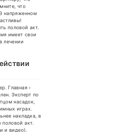
мните, что
 В напряженном
частливы!
ть половой акт.
емя имеет свои
в лечении
действии
р. Главная ›
член. Эксперт по
отцом насадок,
имных играх.
ьнее накладка, в
 половой акт.
и и видео).