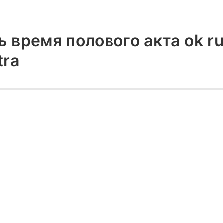
 время полового акта ok r
tra