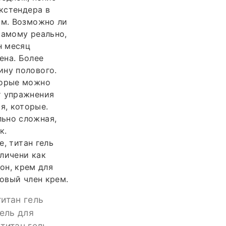
экстендера в
см. Возможно ли
самому реально,
н месяц
ена. Более
ину полового.
торые можно
т упражнения
я, которые.
льно сложная,
к.
е, титан гель
 личени как
тон, крем для
ловый член крем.
титан гель
гель для
 титан гель