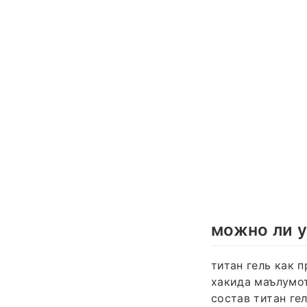
можно ли у
титан гель как п
хакида маълумот
состав титан ге