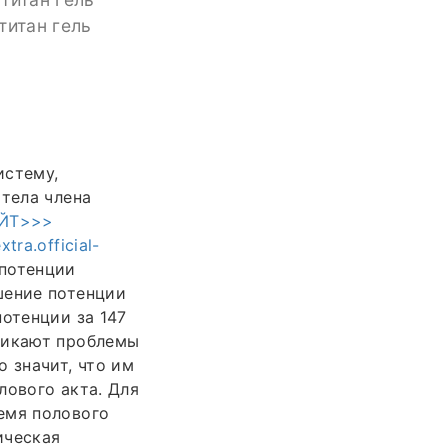
титан гель
истему,
 тела члена
АЙТ>>>
xtra.official-
 потенции
шение потенции
потенции за 147
никают проблемы
 значит, что им
лового акта. Для
емя полового
ическая