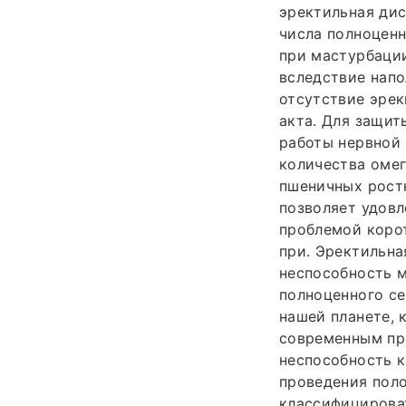
эректильная дис
числа полноценн
при мастурбации
вследствие напо
отсутствие эрек
акта. Для защит
работы нервной
количества омег
пшеничных ростк
позволяет удовл
проблемой корот
при. Эректильна
неспособность м
полноценного се
нашей планете,
современным пр
неспособность к
проведения поло
классифицироват