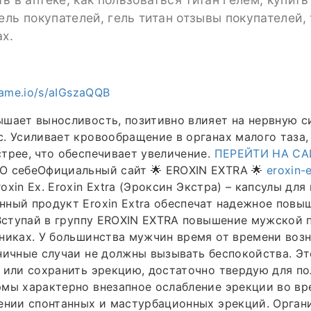
гель покупателей, гель титан отзывы покупателей, 
ах.
rame.io/s/aIGszaQQB
шает выносливость, позитивно влияет на нервную с
. Усиливает кровообращение в органах малого таза,
трее, что обеспечивает увеличение.
ПЕРЕЙТИ НА С
О себеОфициальный сайт 🌟 EROXIN EXTRA 🌟
eroxin-e
oxin Ex. Eroxin Extra (Эроксин Экстра) – капсулы для
ный продукт Eroxin Extra обеспечат надежное повы
 Вступай в группу EROXIN EXTRA повышение мужской 
никах. У большинства мужчин время от времени воз
ничные случаи не должны вызывать беспокойства. Это
 или сохранить эрекцию, достаточно твердую для по
мы характерно внезапное ослабление эрекции во вр
ении спонтанных и мастурбационных эрекций. Орган