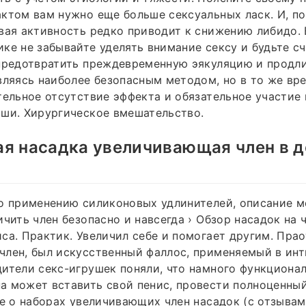
ктом вам нужно еще больше сексуальных ласк. И, по
вая активность редко приводит к снижению либидо.
ке не забывайте уделять внимание сексу и будьте с
предотвратить преждевременную эякуляцию и продли
вляясь наиболее безопасным методом, но в то же вр
тельное отсутствие эффекта и обязательное участие 
ши. Хирургическое вмешательство.
ая насадка увеличивающая член в 
о применению силиконовых удлинителей, описание ме
ичить член безопасно и навсегда › Обзор насадок на 
са. Практик. Увеличил себе и помогает другим. Пра
лен, был искусственный фаллос, применяемый в инт
ители секс-игрушек поняли, что намного функционал
 может вставить свой пенис, провести полноценный
се о наборах увеличивающих член насадок (с отзывам