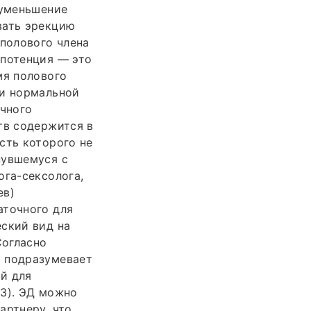
 уменьшение
вать эрекцию
 полового члена
мпотенция — это
мя полового
 и нормальной
чного
тв содержится в
сть которого не
нувшемуся с
ога-сексолога,
ев)
аточного для
еский вид на
Согласно
) подразумевает
й для
93). ЭД можно
артнеру, что