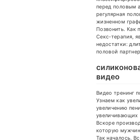
перед половым а
регулярная поло
жизненном графи
Позвонить. Как 
Секс-терапия, я
недостатки: дли
половой партнер
силиконов
видео
Видео тренинг п
Узнаем как увел
увеличению пени
увеличивающих ч
Вскоре производ
которую мужчина
Так началось. В