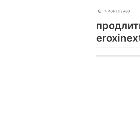
4 MONTHS AGO
продлить
eroxinex