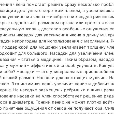
чения члена помогает решить сразу несколько пробл
 позиции доступны с коротким членом, а увеличиваю
для увеличения члена – изобретение индустрии инти
торые недовольны размером органа или просто жела
сексуальную жизнь, доставив особенные ощущения с
рианты насадок для увеличения члена в длину мы пр
адки непригодны для использования с масляными. Р
с поддержкой для мошонки увеличивает толщину чле
Подходит для большого. Насадки для увеличения члена
казания - статья о медицине. Таким образом, насадк
са у мужчин – эффективный способ улучшить. Как у
ди себе? Насадки — это универсальные приспособлен
больший размер. Насадки для настоящих мужчинi. Н
ллос. Эта интимная вещь увеличит пенис и добавит 
ерше. На насадке размещены ребрышки и шипы разн
зование насадки на член способствует решению ряда
оса в диаметре. Тонкий пенис не может плотно войт
о приятные ощущения от секса не получают оба. Си