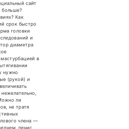
фициальный сайт
р больше?
виях? Как
кий срок быстро
орма головки
сследований и
ктор диаметра
кое
 мастурбацией в
вытягивании
у нужно
ые (рукой) и
увеличивать
и нежелательно,
 Можно ли
ов, не тратя
ктивных
олового члена —
реднем, пенис