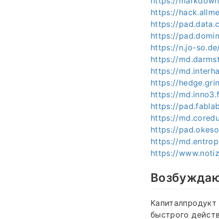
https://markdown
https://hack.all
https://pad.data.
https://pad.domi
https://n.jo-so.
https://md.darms
https://md.inter
https://hedge.gr
https://md.inno3
https://pad.fabl
https://md.core
https://pad.okes
https://md.entro
https://www.noti
Возбуждаю
Капиталпродукт
быстрого действ