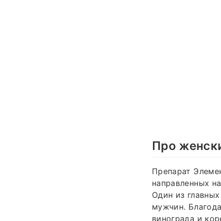
Про женск
Препарат Элеме
направленных н
Один из главных
мужчин. Благода
винограда и ко