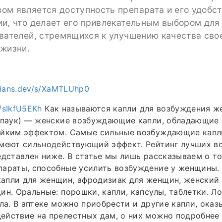
ом является доступность препарата и его удобст
ии, что делает его привлекательным выбором для
ователей, стремящихся к улучшению качества сво
 жизни.
tians.dev/s/XaMTLUhp0
s/sIkfU5EKh
Как называются капли для возбуждения ж
й паук) — женские возбуждающие капли, обладающи
ойким эффектом. Самые сильные возбуждающие капл
Имеют сильнодействующий эффект. Рейтинг лучших 
едставлен ниже. В статье мы лишь рассказываем о то
араты, способные усилить возбуждение у женщины. 
апли для женщин, афродизиак для женщин, женский 
ин. Оральные: порошки, капли, капсулы, таблетки. Л
сла. В аптеке можно приобрести и другие капли, ока
йствие на прелестных дам, о них можно подробнее 