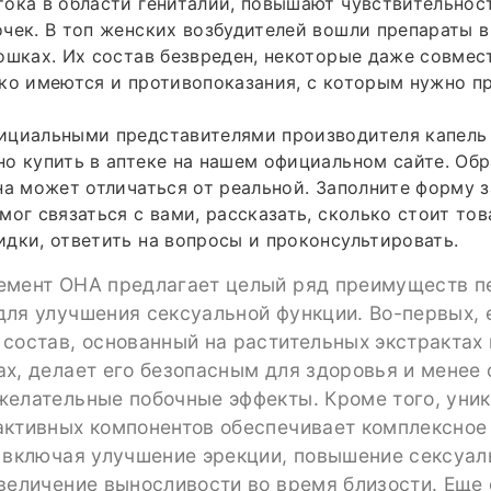
ока в области гениталий, повышают чувствительнос
чек. В топ женских возбудителей вошли препараты в
ошках. Их состав безвреден, некоторые даже совмес
ко имеются и противопоказания, с которым нужно п
ициальными представителями производителя капель
о купить в аптеке на нашем официальном сайте. Об
на может отличаться от реальной. Заполните форму з
мог связаться с вами, рассказать, сколько стоит тов
дки, ответить на вопросы и проконсультировать.
емент ОНА предлагает целый ряд преимуществ п
ля улучшения сексуальной функции. Во-первых, 
состав, основанный на растительных экстрактах 
ах, делает его безопасным для здоровья и менее
желательные побочные эффекты. Кроме того, уни
активных компонентов обеспечивает комплексное
, включая улучшение эрекции, повышение сексуал
величение выносливости во время близости. Еще