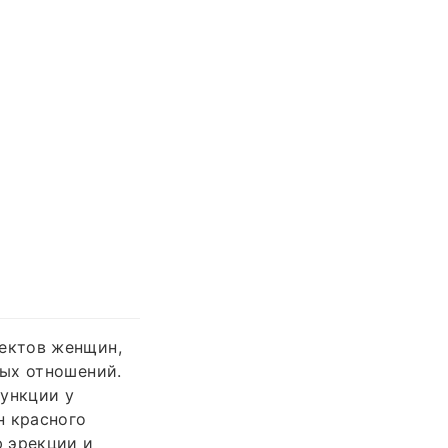
ектов женщин,
ных отношений.
функции у
н красного
ю эрекции и