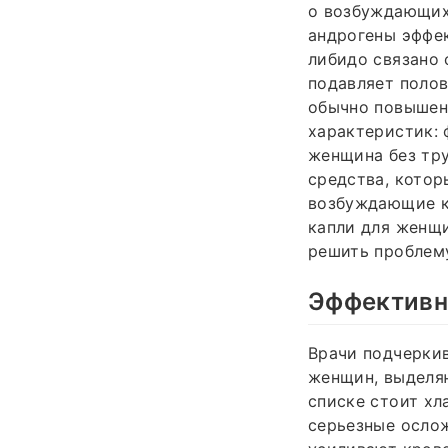
о возбуждающих
андрогены эффек
либидо связано 
подавляет полов
обычно повышенн
характеристик:
женщина без тру
средства, котор
возбуждающие к
капли для женщи
решить проблем
Эффективн
Врачи подчеркив
женщин, выделяю
списке стоит хл
серьезные осло