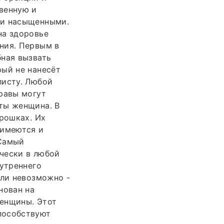
венную и
 и насыщенными.
на здоровье
ния. Первым в
бная вызвать
рый не нанесёт
листу. Любой
травы могут
ты женщина. В
орошках. Их
 имеются и
 Самый
чески в любой
нутреннего
ели невозможно -
нован на
женщины. Этот
пособствуют