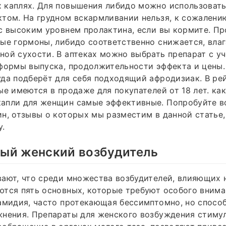
 каплях. Для повышения либидо можно использовать
том. На грудном вскармливании нельзя, к сожалени
с высоким уровнем пролактина, если вы кормите. П
ые гормоны, либидо соответственно снижается, вла
ой сухости. В аптеках можно выбрать препарат с уч
 формы выпуска, продолжительности эффекта и цены
да подберёт для себя подходящий афродизиак. В ре
ые имеются в продаже для покупателей от 18 лет. ка
апли для женщин самые эффективные. Попробуйте 
н, отзывы о которых мы разместим в данной статье,
у.
ый женский возбудитель
ают, что среди множества возбудителей, влияющих 
тся пять основных, которые требуют особого внима
амидия, часто протекающая бессимптомно, но спосо
жнения. Препараты для женского возбуждения стиму