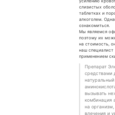
усилению кровот
слизистых оболо
таблетках и пор
алкоголем. Одна
ознакомиться.
Мы являемся оф
поэтому их можн
на стоимость, о
наш специалист 
применением ски
Препарат Эл
средствами д
натуральный 
аминокислот
вызывать не
комбинация 
на организм
влечения и у