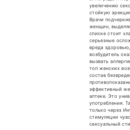
увеличению секс
стойкую эрекци
Врачи подчеркив
женщин, выделяю
списке стоит хл
серьезные ослож
вреда здоровью,
возбудитель ока
вызвать аллерги
топ женских воз
состав безвреде
противопоказан
эффективный жен
аптеке. Это уни
употребления. Т
только через Ин
стимуляции чув
сексуальный ст