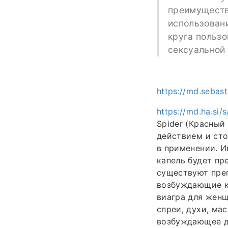
преимуществ
использован
круга польз
сексуальной
https://md.sebas
https://md.ha.si/
Spider (Красны
действием и ст
в применении. 
капель будет пр
существуют преп
возбуждающие к
виагра для женщ
спреи, духи, ма
возбуждающее де