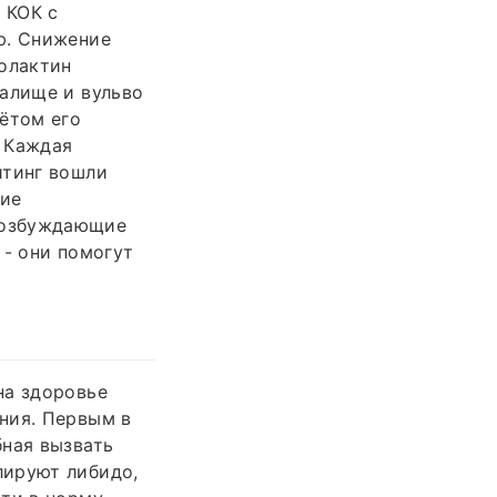
 КОК с
ю. Снижение
ролактин
галище и вульво
ётом его
. Каждая
йтинг вошли
кие
возбуждающие
 - они помогут
на здоровье
ния. Первым в
бная вызвать
лируют либидо,