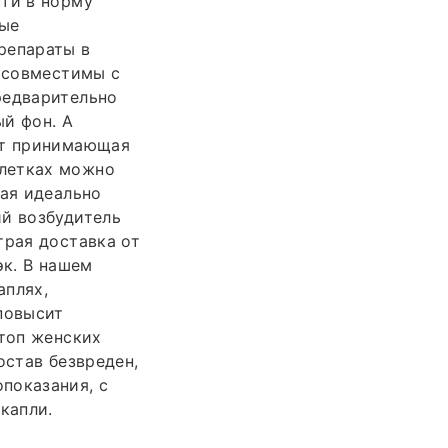
сти в норму
ные
репараты в
е совместимы с
редварительно
й фон. А
ит принимающая
блетках можно
рая идеально
ий возбудитель
трая доставка от
эк. В нашем
аплях,
повысит
 топ женских
остав безвреден,
показания, с
капли.