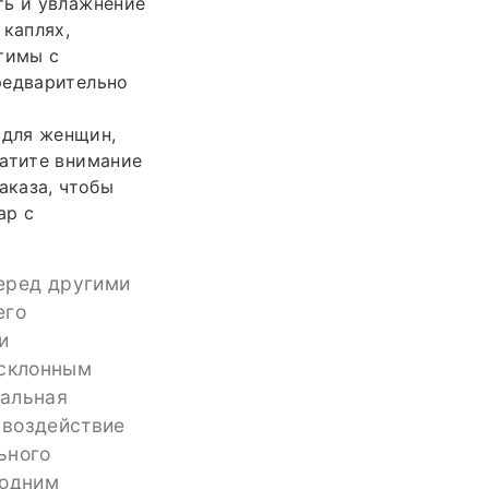
ть и увлажнение
 каплях,
тимы с
редварительно
 для женщин,
ратите внимание
аказа, чтобы
ар с
еред другими
его
и
 склонным
кальная
 воздействие
ьного
 одним