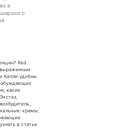
во в
 широкого
ей
енщин? Red
е выраженным
и Капли удобны
возбуждающих
м, какие
Экстаз,
возбудитель,
окальные: кремы,
зывающие
узнать в статье