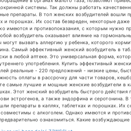
обращение в органах малого таза, позволяют приве
докринной системы. Так должны работать качествен
ые препараты. В топ женских возбудителей вошли п
ах и порошках. Их состав безвреден, некоторые даж
ко имеются и противопоказания, с которым нужно п
юбой возбудитель оказывает влияние на гормональны
 могут вызвать аллергию у ребенка, которого корм
ина. Самый эффективный женский возбудитель в та
ски в любой аптеке. Это универсальная форма, кото
утреннего употребления. Купить эффективный женск
лей реальные - 220 предложений - низкие цены, быс
ожность оплаты в рассрочку для части товаров, кешб
те самые лучшие и мощные женские возбудители в к
шках. Этот женский возбудитель быстрого действия 
ови эстрогенов, а также эндорфина и серотонина. В
шли препараты в каплях, таблетках и порошках. Их с
совместимы с алкоголем. Однако имеются и противо
предварительно ознакомиться. Какие возбуждающие 