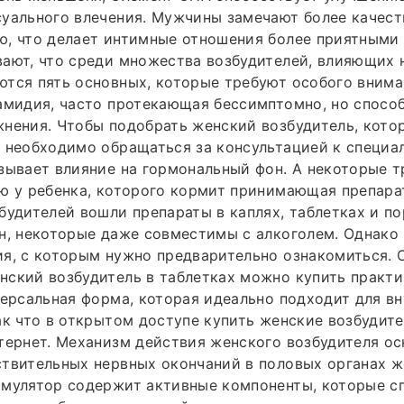
уального влечения. Мужчины замечают более качест
ю, что делает интимные отношения более приятными
ают, что среди множества возбудителей, влияющих 
тся пять основных, которые требуют особого внима
амидия, часто протекающая бессимптомно, но спосо
нения. Чтобы подобрать женский возбудитель, кото
 необходимо обращаться за консультацией к специа
зывает влияние на гормональный фон. А некоторые 
ю у ребенка, которого кормит принимающая препара
будителей вошли препараты в каплях, таблетках и п
н, некоторые даже совместимы с алкоголем. Однако
ия, с которым нужно предварительно ознакомиться.
ский возбудитель в таблетках можно купить практи
версальная форма, которая идеально подходит для в
ак что в открытом доступе купить женские возбудит
тернет. Механизм действия женского возбудителя ос
ствительных нервных окончаний в половых органах 
имулятор содержит активные компоненты, которые с