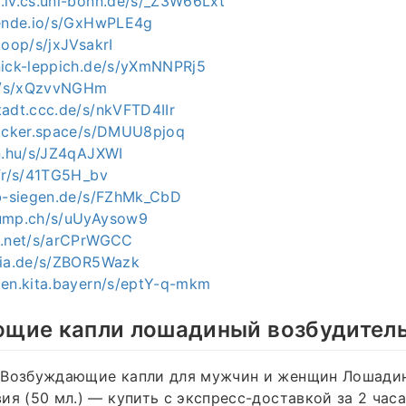
.iv.cs.uni-bonn.de/s/_Z3W66Lxt
mende.io/s/GxHwPLE4g
coop/s/jxJVsakrI
nick-leppich.de/s/yXmNNPRj5
de/s/xQzvvNGHm
tadt.ccc.de/s/nkVFTD4IIr
hacker.space/s/DMUU8pjoq
in.hu/s/JZ4qAJXWI
.fr/s/41TG5H_bv
ab-siegen.de/s/FZhMk_CbD
dump.ch/s/uUyAysow9
o.net/s/arCPrWGCC
pia.de/s/ZBOR5Wazk
zen.kita.bayern/s/eptY-q-mkm
щие капли лошадиный возбудител
 Возбуждающие капли для мужчин и женщин Лошади
ия (50 мл.) — купить c экспресс-доставкой за 2 часа