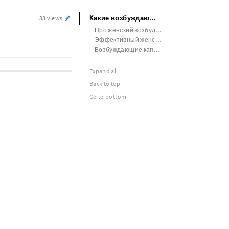
Какие возбуждающие капли
33 views
Про женский возбудитель
Эффективный женский возбудитель
Возбуждающие капли лошадиный возбудитель
Expand all
Back to top
Go to bottom