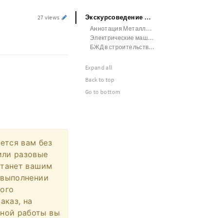
Экскурсоведение Аннотация
27 views
Аннотация Металлообработка
Электрические машины
БЖД в строительстве Билеты
Expand all
Back to top
Go to bottom
ется вам без
или разовые
станет вашим
а выполнении
ного
аказ, на
жной работы вы