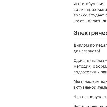
итоги обучения.
время прохожден
только студент 
начать писать д
Электриче
Диплом по педаг
для главного!
Сдача диплома —
методик, оформл
подготовку к за
Мы поможем вам
актуальной темы
Что вы получает
Экспертную под