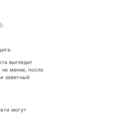
);
щите.
ота выглядит
 не менее, после
 и заветный
сети могут
н