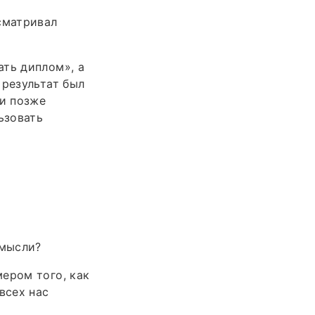
сматривал
ать диплом», а
 результат был
ли позже
ьзовать
 мысли?
ером того, как
всех нас