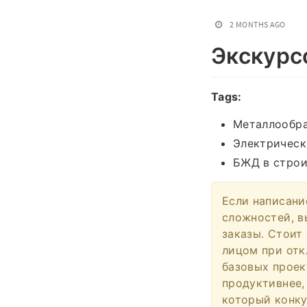
2 MONTHS AGO
Экскурс
Tags:
Металлообра
Электрическ
БЖД в строи
Если написани
сложностей, в
заказы. Стоит
лицом при отк
базовых проек
продуктивнее,
который конку