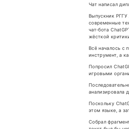
Чат написал дип
Выпускник РГГУ 
современные те
чат‑бота ChatGP
жёсткой критики
Всё началось с 
инструмент, а к
Попросил ChatG
игровыми орган
Последовательн
анализировала д
Поскольку ChatG
этом языке, а за
Собрал фрагмент
текст был бы не