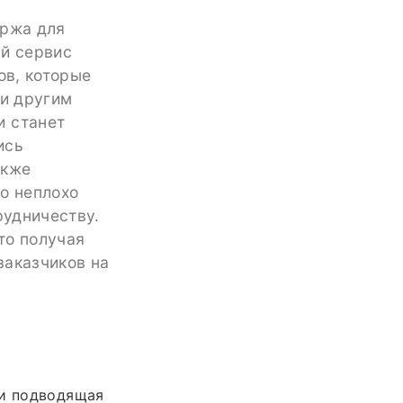
иржа для
ый сервис
ов, которые
 и другим
и станет
ись
акже
о неплохо
рудничеству.
то получая
заказчиков на
 и подводящая