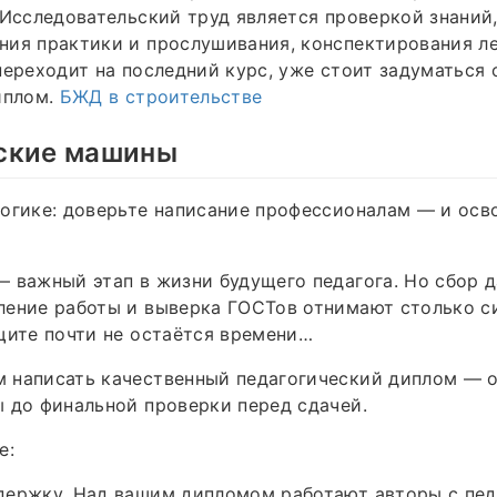
 Исследовательский труд является проверкой знаний
ия практики и прослушивания, конспектирования ле
переходит на последний курс, уже стоит задуматься 
иплом.
БЖД в строительстве
ские машины
огике: доверьте написание профессионалам — и осв
 важный этап в жизни будущего педагога. Но сбор д
ение работы и выверка ГОСТов отнимают столько си
щите почти не остаётся времени…
 написать качественный педагогический диплом — 
 до финальной проверки перед сдачей.
е:
держку. Над вашим дипломом работают авторы с пе