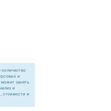
е количество
урсовых и
 может занять
нализ и
, стоимости и