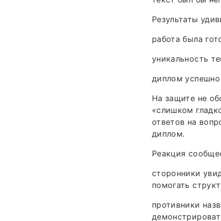
Результаты удив
работа была гот
уникальность те
диплом успешно
На защите не об
«слишком гладко
ответов на вопр
диплом.
Реакция сообщес
сторонники увид
помогать струк
противники наз
демонстрировать