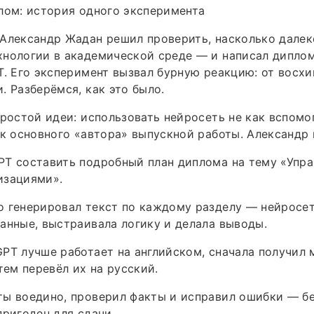
лом: история одного эксперимента
Александр Жадан решил проверить, насколько далек
хнологии в академической среде — и написал дипло
T. Его эксперимент вызвал бурную реакцию: от восх
. Разберёмся, как это было.
простой идеи: использовать нейросеть не как вспом
ак основного «автора» выпускной работы. Александр 
PT составить подробный план диплома на тему «Упр
изациями».
о генерировал текст по каждому разделу — нейросе
анные, выстраивала логику и делала выводы.
PT лучше работает на английском, сначала получил 
тем перевёл их на русский.
ы воедино, проверил факты и исправил ошибки — бе
пригоден для сдачи.