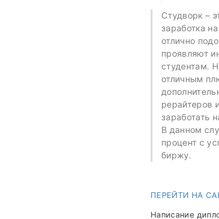
Студворк – э
заработка на
отлично подо
проявляют ин
студентам. 
отличным пл
дополнительн
рерайтеров и
заработать н
В данном сл
процент с ус
биржу.
ПЕРЕЙТИ НА СА
Написание дипло