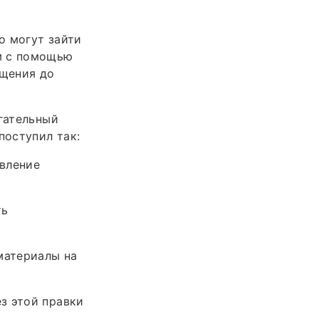
о могут зайти
м с помощью
ищения до
огательный
поступил так:
авление
ть
материалы на
з этой правки