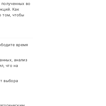
, полученных во
кций. Как
о том, чтобы
ободите время
анных, анализ
л, что на
от выбора
дагогическим