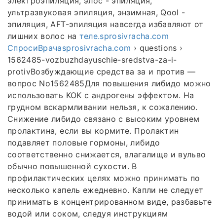
электроэпиляция, элос - эпиляция,
ультразвуковая эпиляция, энзимная, Qool -
эпиляция, AFT-эпиляция навсегда избавляют от
лишних волос на
теле.sprosivracha.com
СпросиВрачаsprosivracha.com
› questions ›
1562485-vozbuzhdayuschie-sredstva-za-i-
protivВозбуждающие средства за и против —
вопрос No1562485Для повышения либидо можно
использовать КОК с андрогены эффектом. На
грудном вскармливании нельзя, к сожалению.
Снижение либидо связано с высоким уровнем
пролактина, если вы кормите. Пролактин
подавляет половые гормоны, либидо
соответственно снижается, влагалище и вульво
обычно повышенной сухости. В
профилактических целях можно принимать по
несколько капель ежедневно. Капли не следует
принимать в концентрированном виде, разбавьте
водой или соком, следуя инструкциям