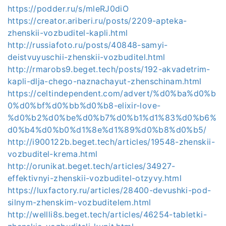
https://podder.ru/s/mleRJ0diO
https://creator.ariberi.ru/posts/2209-apteka-
zhenskii-vozbuditel-kapli.html
http://russiafoto.ru/posts/40848-samyi-
deistvuyuschii-zhenskii-vozbuditel.html
http://rmarobs9.beget.tech/posts/192-akvadetrim-
kapli-dlja-chego-naznachayut-zhenschinam.html
https://celtindependent.com/advert/%d0%ba%d0%b
0%d0%bf%d0%bb%d0%b8-elixir-love-
%d0%b2%d0%be%d0%b7%d0%b1%d1%83%d0%b6%
d0%b4%d0%b0%d1%8e%d1%89%d0%b8%d0%b5/
http://i900122b.beget.tech/articles/19548-zhenskii-
vozbuditel-krema.html
http://orunikat.beget.tech/articles/34927-
effektivnyi-zhenskii-vozbuditel-otzyvy.html
https://luxfactory.ru/articles/28400-devushki-pod-
silnym-zhenskim-vozbuditelem.html
http://wellli8s.beget.tech/articles/46254-tabletki-