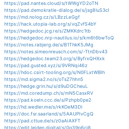
https://pad.nantes.cloud/s/tWWgYD2oTN
https://pad.demokratie-dialog.de/s/jsg8luS3cI
https://md.nolog.cz/s/LBzzLeGgf
https://hack.utopia-lab.org/s/vqZvfS4bY
https://hedgedoc.jcg.re/s/ZMKKdrc1tb
https://hedgedoc.nrp-nautilus.io/s/km6t6bwToQ
https://notes.rabjerg.de/s/B1ThkK5JMg
https://notes.simeonreusch.com/s/-TtnDbv43
https://hedgedoc.team23.org/s/ByfrxQHXxk
https://pad.gusted.xyz/s/9VRNqi46z
https://hdoc.csirt-tooling.org/s/N0FLxtWBIh
https://md.sigma2.no/s/oTsZ7hhn5
https://hedge.grin.hu/s/d9uDGCheuL
https://md.coredump.ch/s/mN5CasxRV
https://pad.koeln.ccc.de/s/Pzhpb0pe2
https://hd.wedler.me/s/rkKOeM3Dl
https://doc.fsr.saarland/s/5AAUPIvCgQ
https://pad.cttue.de/s/z0aAiAXFT
https://edit.leiden.digital/s/0q39p6ci8