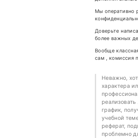
Мы оперативно р
конфиденциальн
Доверьте напис
более важных де
Вообще классная
сам , комиссия 
Неважно, хот
характера и
профессиона
реализовать
график, полу
учебной теме
реферат, под
проблемно дл