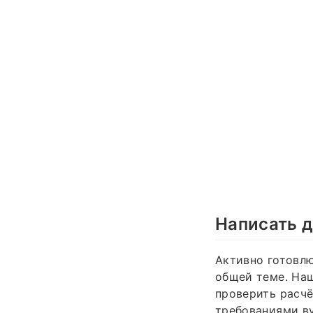
Написать д
Активно готовлю
общей теме. Нашё
проверить расчё
требованиями ву