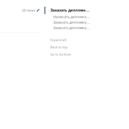
Заказать дипломную работу УлГТУ
25 views
Написать диплом на заказ МГТУ им. Баумана
Заказать дипломную работу РХТУ им. Д. И. Менделеева
Заказать дипломную работу СГПИ
Expand all
Back to top
Go to bottom