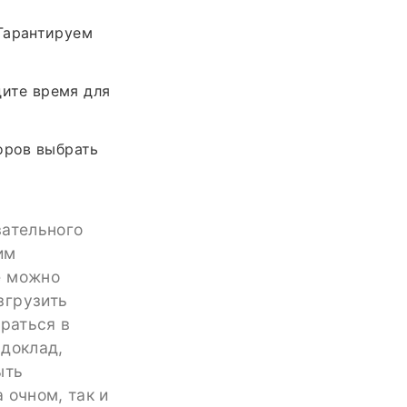
Гарантируем
ите время для
оров выбрать
вательного
им
е можно
згрузить
браться в
 доклад,
ыть
 очном, так и