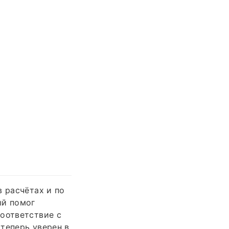
в расчётах и по
ый помог
соответствие с
теперь уверен в