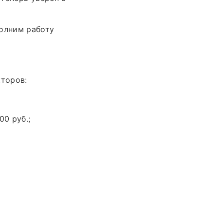
олним работу
торов:
00 руб.;