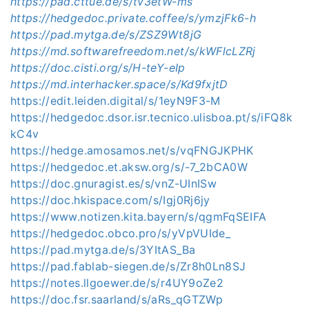
https://pad.cttue.de/s/tv3etW-ms
https://hedgedoc.private.coffee/s/ymzjFk6-h
https://pad.mytga.de/s/ZSZ9Wt8jG
https://md.softwarefreedom.net/s/kWFlcLZRj
https://doc.cisti.org/s/H-teY-eIp
https://md.interhacker.space/s/Kd9fxjtD
https://edit.leiden.digital/s/1eyN9F3-M
https://hedgedoc.dsor.isr.tecnico.ulisboa.pt/s/iFQ8k
kC4v
https://hedge.amosamos.net/s/vqFNGJKPHK
https://hedgedoc.et.aksw.org/s/-7_2bCA0W
https://doc.gnuragist.es/s/vnZ-UInISw
https://doc.hkispace.com/s/Igj0Rj6jy
https://www.notizen.kita.bayern/s/qgmFqSEIFA
https://hedgedoc.obco.pro/s/yVpVUIde_
https://pad.mytga.de/s/3YItAS_Ba
https://pad.fablab-siegen.de/s/Zr8h0Ln8SJ
https://notes.llgoewer.de/s/r4UY9oZe2
https://doc.fsr.saarland/s/aRs_qGTZWp