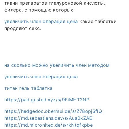
ткани препаратов гиалуроновой кислоты,
филера, с помощью которых.
увеличить член операция цена
какие таблетки
продляют секс.
на сколько можно увеличить член методом
увеличить член операция цена
титан гель таблетка
https://pad.gusted.xyz/s/9EiMHT2NP
https://hedgedoc.obermui.de/s/Z78opjSflQ
https://md.sebastians.dev/s/Aua0kZAEi
https://md.micronited.de/s/rkNtqfkpbe