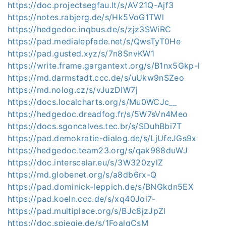
https://doc.projectsegfau.lt/s/AV21Q-Ajf3
https://notes.rabjerg.de/s/Hk5VoG1TWl
https://hedgedoc.inqbus.de/s/zjz3SWiRC
https://pad.medialepfade.net/s/QwsTyT0He
https://pad.gusted.xyz/s/7n8SnvKW1
https://write.frame.gargantext.org/s/B1nx5Gkp-l
https://md.darmstadt.ccc.de/s/uUkw9nSZeo
https://md.nolog.cz/s/vJuzDIW7j
https://docs.localcharts.org/s/Mu0WCJc__
https://hedgedoc.dreadfog.fr/s/5W7sVn4Meo
https://docs.sgoncalves.tec.br/s/SDuhBbi7T
https://pad.demokratie-dialog.de/s/LjUfeJGs9x
https://hedgedoc.team23.org/s/qak988duWJ
https://doc.interscalar.eu/s/3W320zylZ
https://md.globenet.org/s/a8db6rx-Q
https://pad.dominick-leppich.de/s/BNGkdn5EX
https://pad.koeln.ccc.de/s/xq40Joi7-
https://pad.multiplace.org/s/BJc8jzJpZl
https://doc.spiegie.de/s/1FoalgCsM