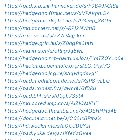
https://pad.sra.uni-hannover.de/s/F0B49KCISa
https://hedgedoc.ffmuc.net/s/xVPAVpnlOx
https://hedgedoc.digilol.net/s/93cBp_X6U5
https://md.cortext.net/s/-RPj2NWmB
https://n.jo-so.de/s/zZ2DAqpkm
https://hedge.grin.hu/s/Z0ogPs3taN
https://md.infs.ch/s/dRng9g8wL
https://hedgedoc.nrp-nautilus.io/s/YmTZOYLd8e
https://hackmd.openmole.org/s/bCr9hyl7G
https://hedgedoc.jcg.re/s/iqwIqdsvgY
https://pad.medialepfade.net/s/XsP8_yLLQ
https://pads.tobast.fr/s/qwnnUGfBRu
https://pad.bhh.sh/s/d0gb735t4
https://md.coredump.ch/s/AiZICMXHY
https://hedgedoc.thuanbui.me/s/4DEHHH34E
https://doc.neutrinet.be/s/C02Ic8PmsX
https://hd.wedler.me/s/aOGdD0Yzl
https://pad.yuka.dev/s/JKfeYzGvee