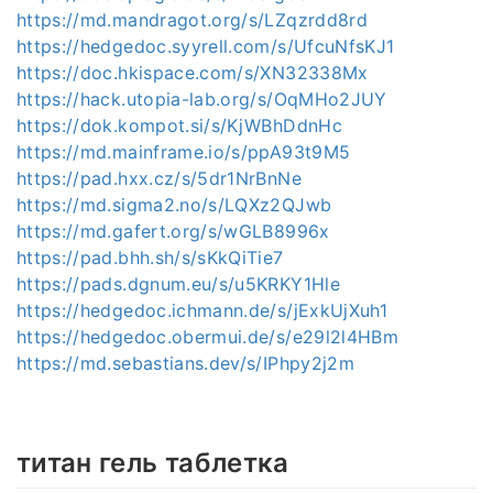
https://md.mandragot.org/s/LZqzrdd8rd
https://hedgedoc.syyrell.com/s/UfcuNfsKJ1
https://doc.hkispace.com/s/XN32338Mx
https://hack.utopia-lab.org/s/OqMHo2JUY
https://dok.kompot.si/s/KjWBhDdnHc
https://md.mainframe.io/s/ppA93t9M5
https://pad.hxx.cz/s/5dr1NrBnNe
https://md.sigma2.no/s/LQXz2QJwb
https://md.gafert.org/s/wGLB8996x
https://pad.bhh.sh/s/sKkQiTie7
https://pads.dgnum.eu/s/u5KRKY1Hle
https://hedgedoc.ichmann.de/s/jExkUjXuh1
https://hedgedoc.obermui.de/s/e29l2l4HBm
https://md.sebastians.dev/s/IPhpy2j2m
титан гель таблетка