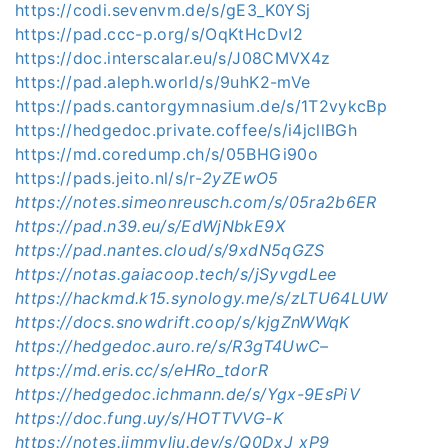
https://codi.sevenvm.de/s/gE3_K0YSj
https://pad.ccc-p.org/s/OqKtHcDvI2
https://doc.interscalar.eu/s/J08CMVX4z
https://pad.aleph.world/s/9uhK2-mVe
https://pads.cantorgymnasium.de/s/1T2vykcBp
https://hedgedoc.private.coffee/s/i4jcllBGh
https://md.coredump.ch/s/05BHGi90o
https://pads.jeito.nl/s/r-
2yZEwO5
https://notes.simeonreusch.com/s/05ra2b6ER
https://pad.n39.eu/s/EdWjNbkE9X
https://pad.nantes.cloud/s/9xdN5qGZS
https://notas.gaiacoop.tech/s/jSyvgdLee
https://hackmd.k15.synology.me/s/zLTU64LUW
https://docs.snowdrift.coop/s/kjgZnWWqK
https://hedgedoc.auro.re/s/R3gT4UwC–
https://md.eris.cc/s/eHRo_tdorR
https://hedgedoc.ichmann.de/s/Ygx-9EsPiV
https://doc.fung.uy/s/HOTTVVG-K
https://notes.jimmyliu.dev/s/Q0DxJ_xP9