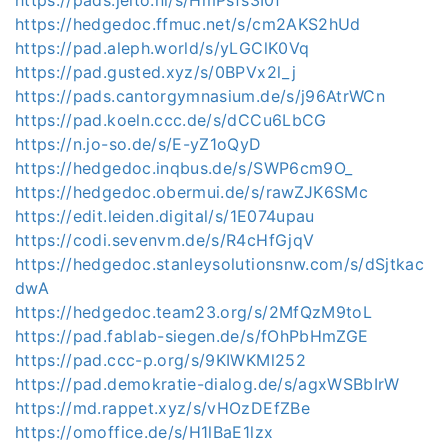
https://hedgedoc.ffmuc.net/s/cm2AKS2hUd
https://pad.aleph.world/s/yLGClK0Vq
https://pad.gusted.xyz/s/0BPVx2l_j
https://pads.cantorgymnasium.de/s/j96AtrWCn
https://pad.koeln.ccc.de/s/dCCu6LbCG
https://n.jo-so.de/s/E-yZ1oQyD
https://hedgedoc.inqbus.de/s/SWP6cm9O_
https://hedgedoc.obermui.de/s/rawZJK6SMc
https://edit.leiden.digital/s/1E074upau
https://codi.sevenvm.de/s/R4cHfGjqV
https://hedgedoc.stanleysolutionsnw.com/s/dSjtkac
dwA
https://hedgedoc.team23.org/s/2MfQzM9toL
https://pad.fablab-siegen.de/s/fOhPbHmZGE
https://pad.ccc-p.org/s/9KIWKMl252
https://pad.demokratie-dialog.de/s/agxWSBbIrW
https://md.rappet.xyz/s/vHOzDEfZBe
https://omoffice.de/s/H1lBaE1lzx