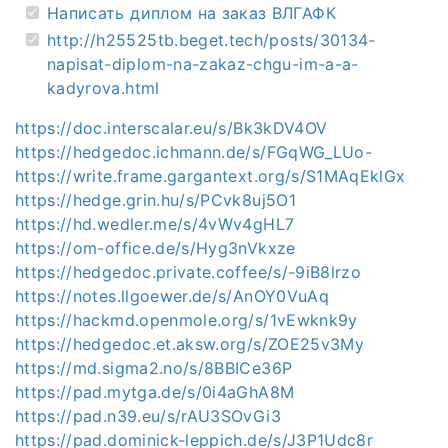
Написать диплом на заказ ВЛГАФК
http://h25525tb.beget.tech/posts/30134-
napisat-diplom-na-zakaz-chgu-im-a-a-
kadyrova.html
https://doc.interscalar.eu/s/Bk3kDV4OV
https://hedgedoc.ichmann.de/s/FGqWG_LUo-
https://write.frame.gargantext.org/s/S1MAqEklGx
https://hedge.grin.hu/s/PCvk8uj5O1
https://hd.wedler.me/s/4vWv4gHL7
https://om-office.de/s/Hyg3nVkxze
https://hedgedoc.private.coffee/s/-9iB8lrzo
https://notes.llgoewer.de/s/AnOY0VuAq
https://hackmd.openmole.org/s/1vEwknk9y
https://hedgedoc.et.aksw.org/s/ZOE25v3My
https://md.sigma2.no/s/8BBICe36P
https://pad.mytga.de/s/0i4aGhA8M
https://pad.n39.eu/s/rAU3SOvGi3
https://pad.dominick-leppich.de/s/J3P1Udc8r