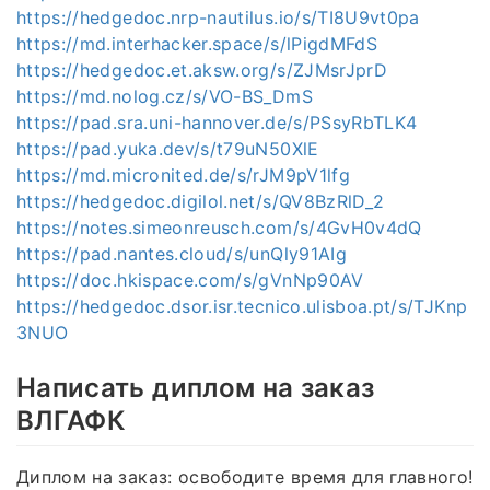
https://hedgedoc.nrp-nautilus.io/s/TI8U9vt0pa
https://md.interhacker.space/s/lPigdMFdS
https://hedgedoc.et.aksw.org/s/ZJMsrJprD
https://md.nolog.cz/s/VO-BS_DmS
https://pad.sra.uni-hannover.de/s/PSsyRbTLK4
https://pad.yuka.dev/s/t79uN50XlE
https://md.micronited.de/s/rJM9pV1lfg
https://hedgedoc.digilol.net/s/QV8BzRlD_2
https://notes.simeonreusch.com/s/4GvH0v4dQ
https://pad.nantes.cloud/s/unQly91AIg
https://doc.hkispace.com/s/gVnNp90AV
https://hedgedoc.dsor.isr.tecnico.ulisboa.pt/s/TJKnp
3NUO
Написать диплом на заказ
ВЛГАФК
Диплом на заказ: освободите время для главного!