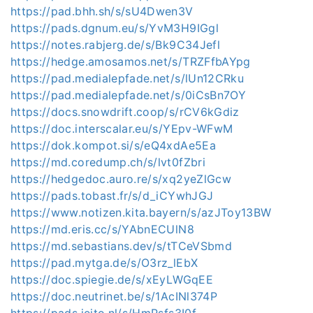
https://pad.bhh.sh/s/sU4Dwen3V
https://pads.dgnum.eu/s/YvM3H9IGgl
https://notes.rabjerg.de/s/Bk9C34Jefl
https://hedge.amosamos.net/s/TRZFfbAYpg
https://pad.medialepfade.net/s/lUn12CRku
https://pad.medialepfade.net/s/0iCsBn7OY
https://docs.snowdrift.coop/s/rCV6kGdiz
https://doc.interscalar.eu/s/YEpv-WFwM
https://dok.kompot.si/s/eQ4xdAe5Ea
https://md.coredump.ch/s/lvt0fZbri
https://hedgedoc.auro.re/s/xq2yeZlGcw
https://pads.tobast.fr/s/d_iCYwhJGJ
https://www.notizen.kita.bayern/s/azJToy13BW
https://md.eris.cc/s/YAbnECUlN8
https://md.sebastians.dev/s/tTCeVSbmd
https://pad.mytga.de/s/O3rz_lEbX
https://doc.spiegie.de/s/xEyLWGqEE
https://doc.neutrinet.be/s/1AcINl374P
https://pads.jeito.nl/s/HmPsfs3I0f