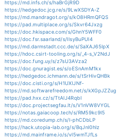
https://md.infs.ch/s/haBrGjR9D
https://hedgedoc.jcg.re/s/9LwXSDYA-Z
https://md.mandragot.org/s/kO8HRmQFQS
https://pad.multiplace.org/s/Skvr64Jxzg
https://doc.hkispace.com/s/GhnY5WFF0
https://doc.fsr.saarland/s/llsyBuPUI4
https://md.darmstadt.ccc.de/s/SaXAJ65IpX
https://hdoc.csirt-tooling.org/s/_4-s_V2NdJ
https://doc.fung.uy/s/z7sU3AVza2
https://doc.gnuragist.es/s/oESnAmM1kx
https://hedgedoc.ichmann.de/s/tSrHivQHBk
https://doc.cisti.org/s/H1UXlJNf-
https://md.softwarefreedom.net/s/kXGpJZZug
https://pad.hxx.cz/s/TtAIJ4RqbI
https://doc.projectsegfau.lt/s/V1nVW8VYGL
https://notas.gaiacoop.tech/s/RM59kc9l5
https://md.coredump.ch/s/l-phCDbLP
https://hack.utopia-lab.org/s/BqJnl0hlz
https://md.mainframe.io/s/vI5wmTJfLs