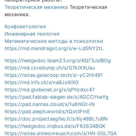
Теоретическая механика
Теоретическая
механика.
Конфликтология
Инженерная геология
Математические методы в психологии
https://md.mandragot.org/s/w-Ld5NY2tL
https://hedgedoc.team23.org/s/KQ73JsIBOg
https://md.coredump.ch/s/G7klXXUau
https://notas.gaiacoop.tech/s/-yC2Hl491
https://md.infs.ch/s/naBJxXlXO
https://md.globenet.org/s/qPhzdxc47
https://pad.fablab-siegen.de/s/4GCCifnaYg
https://pad.nantes.cloud/s/1u6hlGt-iN
https://pad.aleph.world/s/tQxtIlFmE
https://doc.projectsegfau.lt/s/6y48BL7uBN
https://hedgedoc.inqbus.de/s/F62634BQK
https://notes.simeonreusch.com/s/HN-G5L7GA