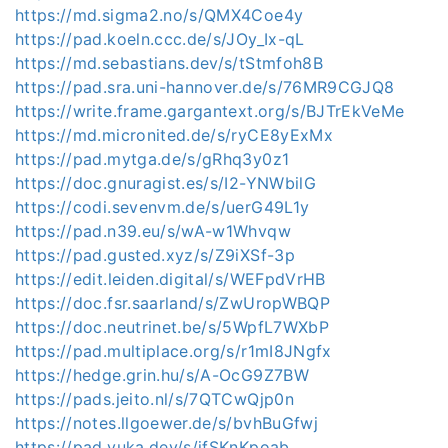
https://md.sigma2.no/s/QMX4Coe4y
https://pad.koeln.ccc.de/s/JOy_Ix-qL
https://md.sebastians.dev/s/tStmfoh8B
https://pad.sra.uni-hannover.de/s/76MR9CGJQ8
https://write.frame.gargantext.org/s/BJTrEkVeMe
https://md.micronited.de/s/ryCE8yExMx
https://pad.mytga.de/s/gRhq3y0z1
https://doc.gnuragist.es/s/I2-YNWbilG
https://codi.sevenvm.de/s/uerG49L1y
https://pad.n39.eu/s/wA-w1Whvqw
https://pad.gusted.xyz/s/Z9iXSf-3p
https://edit.leiden.digital/s/WEFpdVrHB
https://doc.fsr.saarland/s/ZwUropWBQP
https://doc.neutrinet.be/s/5WpfL7WXbP
https://pad.multiplace.org/s/r1mI8JNgfx
https://hedge.grin.hu/s/A-OcG9Z7BW
https://pads.jeito.nl/s/7QTCwQjp0n
https://notes.llgoewer.de/s/bvhBuGfwj
https://pad.yuka.dev/s/jfSKnKpoab