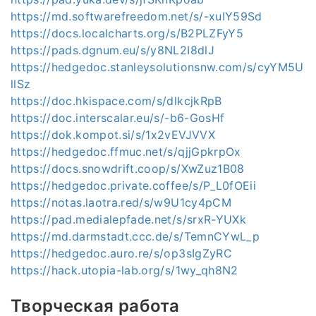
https://md.softwarefreedom.net/s/-xuIY59Sd
https://docs.localcharts.org/s/B2PLZFyY5
https://pads.dgnum.eu/s/y8NL2I8dlJ
https://hedgedoc.stanleysolutionsnw.com/s/cyYM5U
llSz
https://doc.hkispace.com/s/dlkcjkRpB
https://doc.interscalar.eu/s/-b6-GosHf
https://dok.kompot.si/s/1x2vEVJVVX
https://hedgedoc.ffmuc.net/s/qjjGpkrpOx
https://docs.snowdrift.coop/s/XwZuz1B08
https://hedgedoc.private.coffee/s/P_L0fOEii
https://notas.laotra.red/s/w9U1cy4pCM
https://pad.medialepfade.net/s/srxR-YUXk
https://md.darmstadt.ccc.de/s/TemnCYwL_p
https://hedgedoc.auro.re/s/op3sIgZyRC
https://hack.utopia-lab.org/s/1wy_qh8N2
Творческая работа