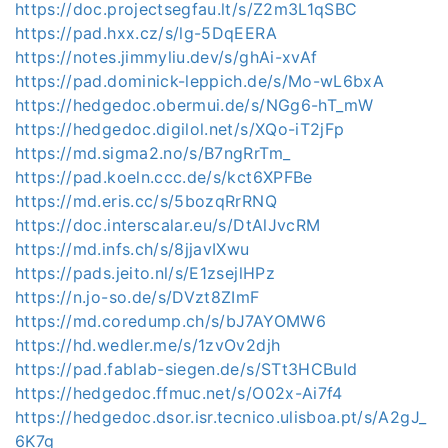
https://doc.projectsegfau.lt/s/Z2m3L1qSBC
https://pad.hxx.cz/s/lg-5DqEERA
https://notes.jimmyliu.dev/s/ghAi-xvAf
https://pad.dominick-leppich.de/s/Mo-wL6bxA
https://hedgedoc.obermui.de/s/NGg6-hT_mW
https://hedgedoc.digilol.net/s/XQo-iT2jFp
https://md.sigma2.no/s/B7ngRrTm_
https://pad.koeln.ccc.de/s/kct6XPFBe
https://md.eris.cc/s/5bozqRrRNQ
https://doc.interscalar.eu/s/DtAlJvcRM
https://md.infs.ch/s/8jjavIXwu
https://pads.jeito.nl/s/E1zsejlHPz
https://n.jo-so.de/s/DVzt8ZImF
https://md.coredump.ch/s/bJ7AYOMW6
https://hd.wedler.me/s/1zvOv2djh
https://pad.fablab-siegen.de/s/STt3HCBuId
https://hedgedoc.ffmuc.net/s/O02x-Ai7f4
https://hedgedoc.dsor.isr.tecnico.ulisboa.pt/s/A2gJ_
6K7g