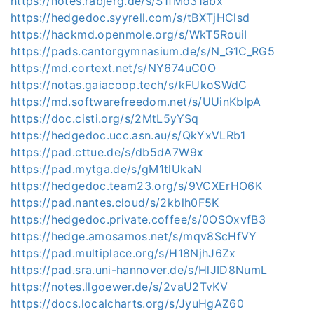
https://notes.rabjerg.de/s/S1fMo31abx
https://hedgedoc.syyrell.com/s/tBXTjHClsd
https://hackmd.openmole.org/s/WkT5RouiI
https://pads.cantorgymnasium.de/s/N_G1C_RG5
https://md.cortext.net/s/NY674uC0O
https://notas.gaiacoop.tech/s/kFUkoSWdC
https://md.softwarefreedom.net/s/UUinKbIpA
https://doc.cisti.org/s/2MtL5yYSq
https://hedgedoc.ucc.asn.au/s/QkYxVLRb1
https://pad.cttue.de/s/db5dA7W9x
https://pad.mytga.de/s/gM1tlUkaN
https://hedgedoc.team23.org/s/9VCXErHO6K
https://pad.nantes.cloud/s/2kblh0F5K
https://hedgedoc.private.coffee/s/0OSOxvfB3
https://hedge.amosamos.net/s/mqv8ScHfVY
https://pad.multiplace.org/s/H18NjhJ6Zx
https://pad.sra.uni-hannover.de/s/HlJID8NumL
https://notes.llgoewer.de/s/2vaU2TvKV
https://docs.localcharts.org/s/JyuHgAZ60