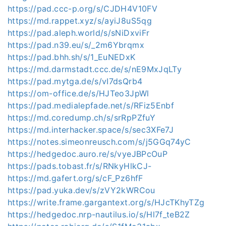
https://pad.ccc-p.org/s/CJDH4V10FV
https://md.rappet.xyz/s/ayiJ8uS5qg
https://pad.aleph.world/s/sNiDxviFr
https://pad.n39.eu/s/_2m6Ybrqmx
https://pad.bhh.sh/s/1_EuNEDxK
https://md.darmstadt.ccc.de/s/nE9MxJqLTy
https://pad.mytga.de/s/vI7dsQrb4
https://om-office.de/s/HJTeo3JpWl
https://pad.medialepfade.net/s/RFiz5Enbf
https://md.coredump.ch/s/srRpPZfuY
https://md.interhacker.space/s/sec3XFe7J
https://notes.simeonreusch.com/s/j5GGq74yC
https://hedgedoc.auro.re/s/vyeJBPcOuP
https://pads.tobast.fr/s/RNkyHlkCJ-
https://md.gafert.org/s/cF_Pz6hfF
https://pad.yuka.dev/s/zVY2kWRCou
https://write.frame.gargantext.org/s/HJcTKhyTZg
https://hedgedoc.nrp-nautilus.io/s/Hl7f_teB2Z