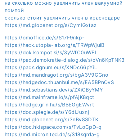
на сколько можно увеличить член вакуумной
помпой
сколько стоит увеличить член в краснодаре
https://md.globenet.org/s/CymIGxtaz
https://omoffice.de/s/S17F9nkp-l
https://hack.utopia-lab.org/s/TRWpWjuiB
https://dok.kompot.si/s/3yWfC0uWEI
https://pad.demokratie-dialog.de/s/oVn6KpTNK3
https://pads.dgnum.eu/s/XNDc66pYiL
https://md.mandragot.org/s/bgA3V9GGno
https://hedgedoc.thuanbui.me/s/EA5BPnOvS
https://md.sebastians.dev/s/ZXiCByYMY
https://md.mainframe.io/s/pfAjK8qct
https://hedge.grin.hu/s/BBEGgEWvrt
https://doc.spiegie.de/s/Y6dlJuxnj
https://md.globenet.org/s/3nBv8SDTK
https://doc.hkispace.com/s/TvLoCpD-q
https://md.micronited.de/s/S18sqn1a-g