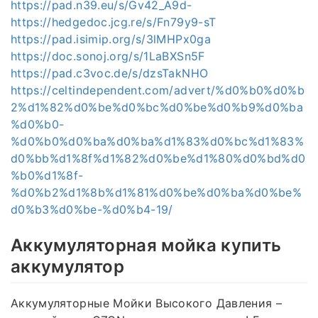
https://pad.n39.eu/s/Gv42_A9d-
https://hedgedoc.jcg.re/s/Fn79y9-sT
https://pad.isimip.org/s/3lMHPx0ga
https://doc.sonoj.org/s/1LaBXSn5F
https://pad.c3voc.de/s/dzsTakNHO
https://celtindependent.com/advert/%d0%b0%d0%b
2%d1%82%d0%be%d0%bc%d0%be%d0%b9%d0%ba
%d0%b0-
%d0%b0%d0%ba%d0%ba%d1%83%d0%bc%d1%83%
d0%bb%d1%8f%d1%82%d0%be%d1%80%d0%bd%d0
%b0%d1%8f-
%d0%b2%d1%8b%d1%81%d0%be%d0%ba%d0%be%
d0%b3%d0%be-%d0%b4-19/
Аккумуляторная мойка купить
аккумулятор
Аккумуляторные Мойки Высокого Давления –