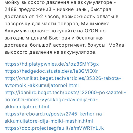
мойку высокого давления на аккумуляторе -
2489 предложений - низкие цены, быстрая
доставка от 1-2 часов, возможность оплаты в
рассрочку для части товаров, Минимойка
Аккумуляторная – покупайте на OZON по
выгодным ценам! Быстрая и бесплатная
доставка, большой ассортимент, бонусы, Мойка
высокого давления на аккумуляторе.
https://hd.platypwnies.de/s/oz3SMY3gx
https://hedgedoc.stusta.de/s/ia3GViQXr
http://orunikat.beget.tech/articles/35326-rabota-
avtomoiki-akkumuljatornoi.html
http://idanilrc.beget.tech/posts/122060-pokazateli-
horoshei-moiki-vysokogo-davlenija-na-
akkumuljatore.html
https://arcboard.ru/posts/2745-kerher-na-
akkumuljatore-dlja-moiki-mashin.html
https://doc.projectsegfau.lt/s/mVWR1YLJk