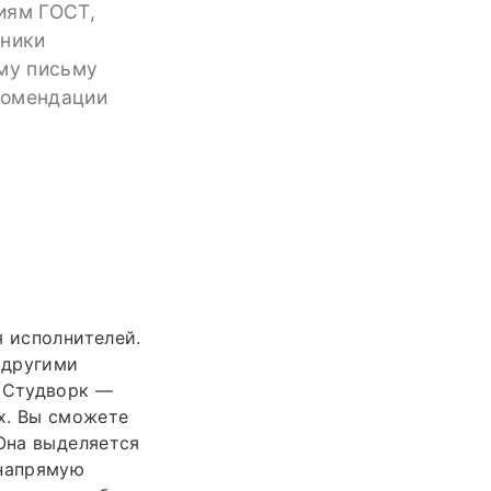
иям ГОСТ,
чники
ому письму
комендации
я исполнителей.
 другими
. Студворк —
х. Вы сможете
 Она выделяется
 напрямую