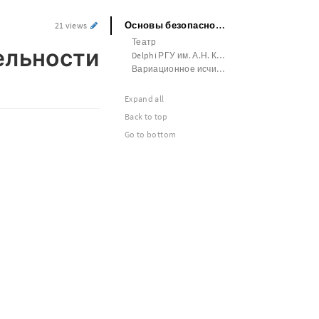
Основы безопасности и жизнедеятельности Курсовая работа#
21 views
Театр
ельности
Delphi РГУ им. А.Н. Косыгина
Вариационное исчисление
Expand all
Back to top
Go to bottom