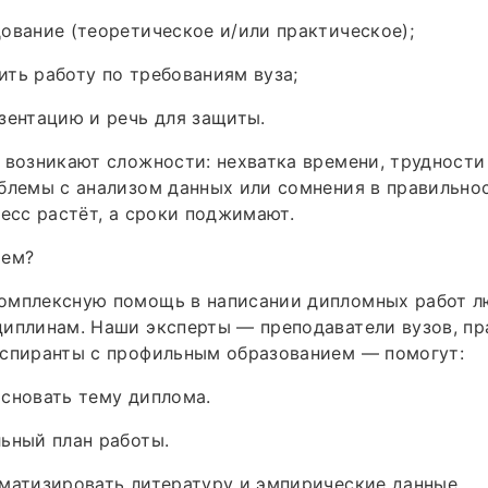
ование (теоретическое и/или практическое);
ть работу по требованиям вуза;
зентацию и речь для защиты.
 возникают сложности: нехватка времени, трудности
блемы с анализом данных или сомнения в правильно
ресс растёт, а сроки поджимают.
аем?
омплексную помощь в написании дипломных работ 
циплинам. Наши эксперты — преподаватели вузов, п
аспиранты с профильным образованием — помогут:
сновать тему диплома.
ьный план работы.
матизировать литературу и эмпирические данные.