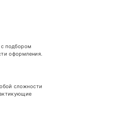
 с подбором
сти оформления.
любой сложности
рактикующие