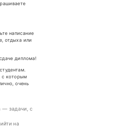
прашиваете
ьте написание
е, отдыха или
сдаче диплома!
студентам.
, с которым
лично, очень
 — задачи, с
ийти на