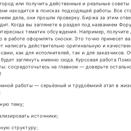
 город или получить действенные и реальные советы д
зни находится в поисках подходящей работы. Все ст
нием дела, они прошли проверку. Биржа за этим отв
дит. Когда вы заглянете в раздел под названием Фор
тересных тематик обсуждения. Например, получите 
о в работе оформлять сноски. Это точно принесет в
т написать действительно оригинальную и качествен
осами, как для исполнителей, так и для заказчиков. 
 будет заглянуть именно сюда. Курсовая работа Пом
ы: сосредоточьтесь на главном — доверьте остальн
!
омной работы — серьёзный и трудоёмкий этап в жиз
:
ную тему;
ализировать источники;
ную структуру;