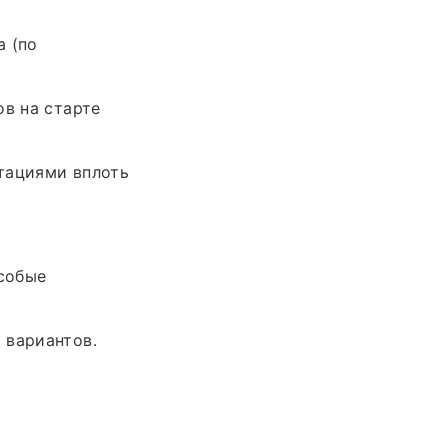
а (по
ов на старте
тациями вплоть
особые
 вариантов.