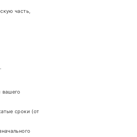
скую часть,
.
 вашего
атые сроки (от
значального