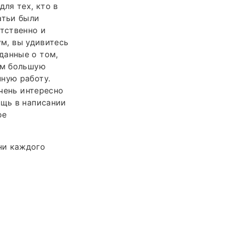
ля тех, кто в
атьи были
етственно и
ум, вы удивитесь
данные о том,
ам большую
ную работу.
Очень интересно
ощь в написании
ое
ни каждого