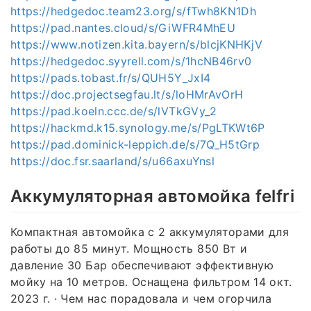
https://hedgedoc.team23.org/s/fTwh8KN1Dh
https://pad.nantes.cloud/s/GiWFR4MhEU
https://www.notizen.kita.bayern/s/blcjKNHKjV
https://hedgedoc.syyrell.com/s/1hcNB46rv0
https://pads.tobast.fr/s/QUH5Y_JxI4
https://doc.projectsegfau.lt/s/loHMrAvOrH
https://pad.koeln.ccc.de/s/lVTkGVy_2
https://hackmd.k15.synology.me/s/PgLTKWt6P
https://pad.dominick-leppich.de/s/7Q_H5tGrp
https://doc.fsr.saarland/s/u66axuYnsl
Аккумуляторная автомойка felfri
Компактная автомойка с 2 аккумуляторами для
работы до 85 минут. Мощность 850 Вт и
давление 30 Бар обеспечивают эффективную
мойку на 10 метров. Оснащена фильтром 14 окт.
2023 г. · Чем нас порадовала и чем огорчила