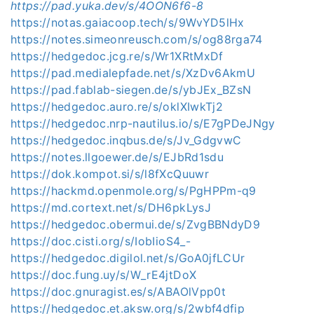
https://pad.yuka.dev/s/4OON6f6-8
https://notas.gaiacoop.tech/s/9WvYD5lHx
https://notes.simeonreusch.com/s/og88rga74
https://hedgedoc.jcg.re/s/Wr1XRtMxDf
https://pad.medialepfade.net/s/XzDv6AkmU
https://pad.fablab-siegen.de/s/ybJEx_BZsN
https://hedgedoc.auro.re/s/oklXIwkTj2
https://hedgedoc.nrp-nautilus.io/s/E7gPDeJNgy
https://hedgedoc.inqbus.de/s/Jv_GdgvwC
https://notes.llgoewer.de/s/EJbRd1sdu
https://dok.kompot.si/s/l8fXcQuuwr
https://hackmd.openmole.org/s/PgHPPm-q9
https://md.cortext.net/s/DH6pkLysJ
https://hedgedoc.obermui.de/s/ZvgBBNdyD9
https://doc.cisti.org/s/IobIioS4_-
https://hedgedoc.digilol.net/s/GoA0jfLCUr
https://doc.fung.uy/s/W_rE4jtDoX
https://doc.gnuragist.es/s/ABAOlVpp0t
https://hedgedoc.et.aksw.org/s/2wbf4dfip