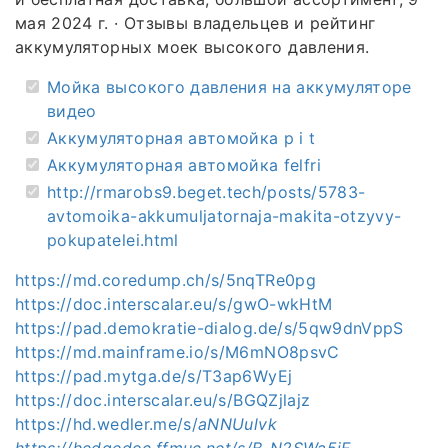
мая 2024 г. · Отзывы владельцев и рейтинг
аккумуляторных моек высокого давления.
Мойка высокого давления на аккумуляторе
видео
Аккумуляторная автомойка p i t
Аккумуляторная автомойка felfri
http://rmarobs9.beget.tech/posts/5783-
avtomoika-akkumuljatornaja-makita-otzyvy-
pokupatelei.html
https://md.coredump.ch/s/5nqTRe0pg
https://doc.interscalar.eu/s/gwO-wkHtM
https://pad.demokratie-dialog.de/s/5qw9dnVppS
https://md.mainframe.io/s/M6mNO8psvC
https://pad.mytga.de/s/T3ap6WyEj
https://doc.interscalar.eu/s/BGQZjlajz
https://hd.wedler.me/s/
aNNUulvk
https://hedgedoc.ffmuc.net/s/B-N2SWa5jF