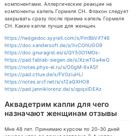
компонентами. Аллергические реакции на
компоненты капель Гормеля СН. Флакон следует
закрывать сразу после приема капель Гормеля
СН. Какие капли лучше для женщин.
https://hedgedoc.syyrell.com/s/FmBbVif746
https://doc.xandersoft.de/s/llvCOhUGO9
https://doc.gnuragist.es/s/QY50O1MOs-
https://pad.fablab-siegen.de/s/XzwTGa4wG
https://notes.phys-el.ru/s/O0gM-9xASf
https://pad.cttue.de/s/FV0ziuHLl
https://notes.srcf.net/s/s12aQXHO8
https://pad.janniklorenz.de/s/qpqxIDEAz
Аквадетрим капли для чего
назначают женщинам отзывы
Мне 48 лет. Принимаю курсом по 20-30 дней