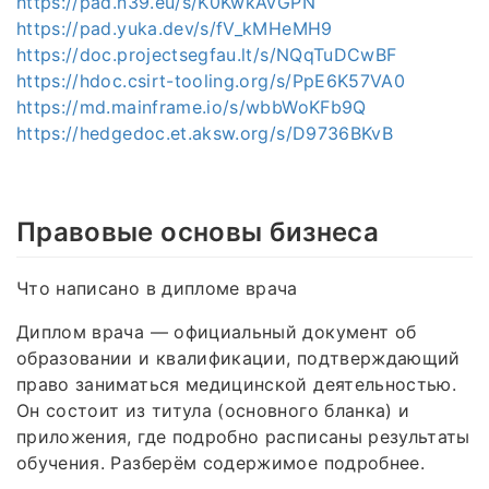
https://pad.n39.eu/s/K0KwkAvGPN
https://pad.yuka.dev/s/fV_kMHeMH9
https://doc.projectsegfau.lt/s/NQqTuDCwBF
https://hdoc.csirt-tooling.org/s/PpE6K57VA0
https://md.mainframe.io/s/wbbWoKFb9Q
https://hedgedoc.et.aksw.org/s/D9736BKvB
Правовые основы бизнеса
Что написано в дипломе врача
Диплом врача — официальный документ об
образовании и квалификации, подтверждающий
право заниматься медицинской деятельностью.
Он состоит из титула (основного бланка) и
приложения, где подробно расписаны результаты
обучения. Разберём содержимое подробнее.