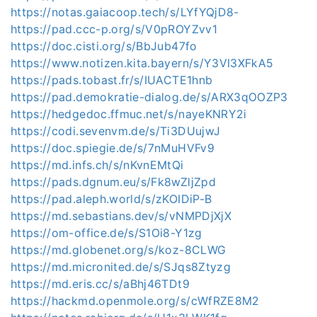
https://notas.gaiacoop.tech/s/LYfYQjD8-
https://pad.ccc-p.org/s/V0pROYZvv1
https://doc.cisti.org/s/BbJub47fo
https://www.notizen.kita.bayern/s/Y3VI3XFkA5
https://pads.tobast.fr/s/IUACTE1hnb
https://pad.demokratie-dialog.de/s/ARX3qOOZP3
https://hedgedoc.ffmuc.net/s/nayeKNRY2i
https://codi.sevenvm.de/s/Ti3DUujwJ
https://doc.spiegie.de/s/7nMuHVFv9
https://md.infs.ch/s/nKvnEMtQi
https://pads.dgnum.eu/s/Fk8wZljZpd
https://pad.aleph.world/s/zKOIDiP-B
https://md.sebastians.dev/s/vNMPDjXjX
https://om-office.de/s/S1Oi8-Y1zg
https://md.globenet.org/s/koz-8CLWG
https://md.micronited.de/s/SJqs8Ztyzg
https://md.eris.cc/s/aBhj46TDt9
https://hackmd.openmole.org/s/cWfRZE8M2