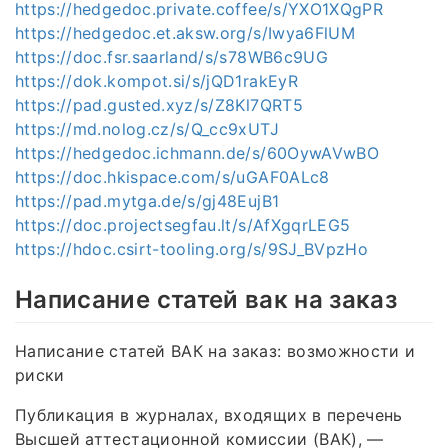
https://hedgedoc.private.coffee/s/YXO1XQgPR
https://hedgedoc.et.aksw.org/s/Iwya6FlUM
https://doc.fsr.saarland/s/s78WB6c9UG
https://dok.kompot.si/s/jQD1rakEyR
https://pad.gusted.xyz/s/Z8Kl7QRT5
https://md.nolog.cz/s/Q_cc9xUTJ
https://hedgedoc.ichmann.de/s/60OywAVwBO
https://doc.hkispace.com/s/uGAF0ALc8
https://pad.mytga.de/s/gj48EujB1
https://doc.projectsegfau.lt/s/AfXgqrLEG5
https://hdoc.csirt-tooling.org/s/9SJ_BVpzHo
Написание статей вак на заказ
Написание статей ВАК на заказ: возможности и
риски
Публикация в журналах, входящих в перечень
Высшей аттестационной комиссии (ВАК), —