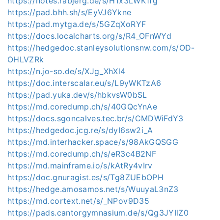
https://notes.rabjerg.de/s/H1x3LWK1fg
https://pad.bhh.sh/s/EyVJ6Ykne
https://pad.mytga.de/s/5GZqXoRYF
https://docs.localcharts.org/s/R4_OFnWYd
https://hedgedoc.stanleysolutionsnw.com/s/OD-
OHLVZRk
https://n.jo-so.de/s/XJg_XhXl4
https://doc.interscalar.eu/s/L9yWKTzA6
https://pad.yuka.dev/s/hbkvsW0bSL
https://md.coredump.ch/s/40GQcYnAe
https://docs.sgoncalves.tec.br/s/CMDWiFdY3
https://hedgedoc.jcg.re/s/dyI6sw2i_A
https://md.interhacker.space/s/98AkGQSGG
https://md.coredump.ch/s/eR3c4B2NF
https://md.mainframe.io/s/kAtRy4vIrv
https://doc.gnuragist.es/s/Tg8ZUEbOPH
https://hedge.amosamos.net/s/WuuyaL3nZ3
https://md.cortext.net/s/_NPov9D35
https://pads.cantorgymnasium.de/s/Qg3JYIlZ0