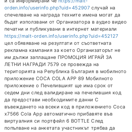
и са информирани че
https://malt-
orden.info/userinfo.php?uid=452907
случай на
спечелване на награда техните имена могат да
бъдат използвани от Организатора в аудио видео
печатни и публикувани в интернет материали
https://malt-orden.info/userinfo.php?uid=452127
цел обявяване на резултати от съответната
рекламна кампания за което Организаторът не
им дължи заплащане ПРОМОЦИЯ ИГРАЙ ЗА
ЛЕТНИ НАГРАДИ 7579 се провежда на
територията на Република България в мобилното
приложение COCA COLA APP 89 Мобилното
приложение o Печелившият ще има срок от
седем дни след валидиране на печелившия код
да предостави необходимите данни С
въвеждането на всеки код в приложението Coca
x7566 Cola App автоматично прибавяте във
виртуалния си портфейл 6 BOTTLE След
попълване на анкетата участникът трябва да