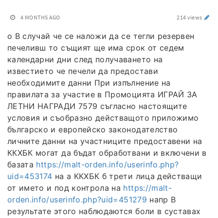
4 MONTHS AGO
214 views
o В случай че се наложи да се тегли резервен
печеливш то същият ще има срок от седем
календарни дни след получаването на
известието че печели да предостави
необходимите данни При изпълнение на
правилата за участие в Промоцията ИГРАЙ ЗА
ЛЕТНИ НАГРАДИ 7579 съгласно настоящите
условия и съобразно действащото приложимо
българско и европейско законодателство
личните данни на участниците предоставени на
ККХБК могат да бъдат обработвани и включени в
базата
https://malt-orden.info/userinfo.php?
uid=453174
на а ККХБК б трети лица действащи
от името и под контрола на
https://malt-
orden.info/userinfo.php?uid=451279
напр В
результате этого наблюдаются боли в суставах