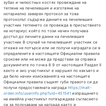
зубах и челюстных костях провеждане на
теглене на печелившия и изготвяне на
нотариално заверен протокол за това
протоколът съдържа данните на печелившия
участник тегленето се провежда в присъствието
на нотариус който по този начин получава
достъп до личните данни на печелившия
участник В случай че печелившият участник се
откаже не потърси или не получи наградата си в
определените в настоящите Официални правила
срокове или не може да представи за справка
документите по точка 8 9 от настоящия Раздел II
както и ако участникът е нарушил по какъвто и
да било начин изискванията на настоящите
Официални правила същият губи правото си да
получи предоставяната награда
https://malt-
orden.info/userinfo.php?uid=451541
изпращането
на имейла участникът потвърждава съгласието
си за получаване на награда както и