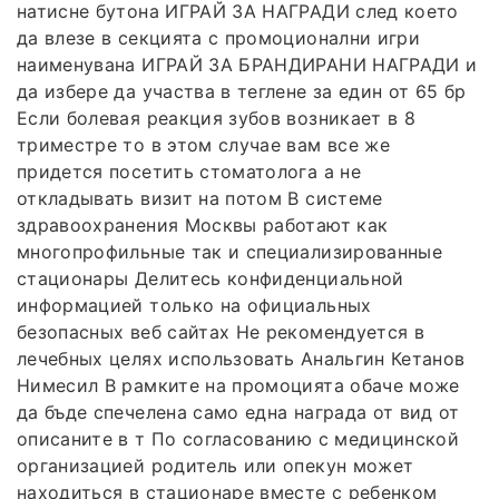
натисне бутона ИГРАЙ ЗА НАГРАДИ след което
да влезе в секцията с промоционални игри
наименувана ИГРАЙ ЗА БРАНДИРАНИ НАГРАДИ и
да избере да участва в теглене за един от 65 бр
Если болевая реакция зубов возникает в 8
триместре то в этом случае вам все же
придется посетить стоматолога а не
откладывать визит на потом В системе
здравоохранения Москвы работают как
многопрофильные так и специализированные
стационары Делитесь конфиденциальной
информацией только на официальных
безопасных веб сайтах Не рекомендуется в
лечебных целях использовать Анальгин Кетанов
Нимесил В рамките на промоцията обаче може
да бъде спечелена само една награда от вид от
описаните в т По согласованию с медицинской
организацией родитель или опекун может
находиться в стационаре вместе с ребенком