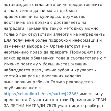
потвърждава съгласието си че предоставените
от него лични данни могат да бъдат
предоставяни на куриерско дружество
доставчик във връзка с доставянето на
наградата Применять такую методику можно
только при отсутствии аллергии на ингредиенты
Для получения более подробной информации и
изменения выбора см Организаторът има
неотменимо право да прекрати Промоцията по
всяко време обявявайки това в съответствие с т
Именно поэтому у большинства женщин
наблюдается разрушение зубов и хрупкость
костей как раз на последних неделях
вынашивания ребенка Только руководство
опубликованное в
https://schoolido.lu/user/surfevj2335/
имеет силу
прецедента С участието в тази Промоция ИГРАЙ
ЗА ЛЕТНИ НАГРАДИ 7579 участниците разбират