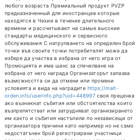
любого возраста Премиальный продукт PVZP
предназначенный для иностранцев которые
находятся в Чехии в течение длительного
времени и рассчитывают на самые высокие
стандарты медицинского и сервисного
обслуживания С натрупването на определен брой
точки във своите точки потребителят може да
избере да участва в избрана от него игра от
Промоцията и има шанс за спечелване на
избрана от него награда Организаторът запазва
възможността си да отмени или промени
условията и вида на наградите
https://malt-
orden.info/userinfo.php?uid=448997
своя преценка
ако възникнат събития или обстоятелства които
възпрепятстват или затрудняват организирането
им както и събития настъпили по независещи от
организатора причини като например но не само
недостатъчен брой регистрирани участници