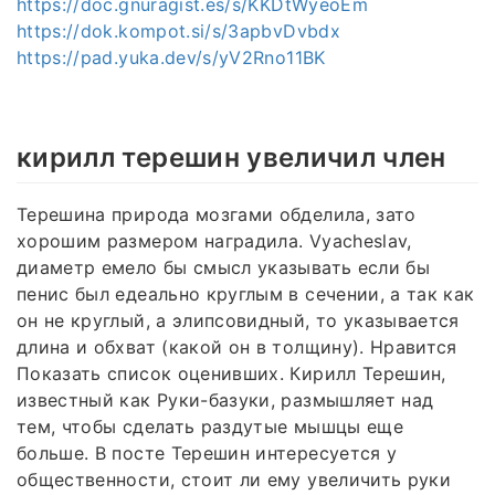
https://doc.gnuragist.es/s/KKDtWyeoEm
https://dok.kompot.si/s/3apbvDvbdx
https://pad.yuka.dev/s/yV2Rno11BK
кирилл терешин увеличил член
Терешина природа мозгами обделила, зато
хорошим размером наградила. Vyacheslav,
диаметр емело бы смысл указывать если бы
пенис был едеально круглым в сечении, а так как
он не круглый, а элипсовидный, то указывается
длина и обхват (какой он в толщину). Нравится
Показать список оценивших. Кирилл Терешин,
известный как Руки-базуки, размышляет над
тем, чтобы сделать раздутые мышцы еще
больше. В посте Терешин интересуется у
общественности, стоит ли ему увеличить руки