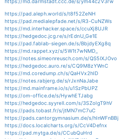
https://md.darmstadt.ccc.de/s/ym44c2V3rw
https://pad.aleph.world/s/t8f52ZeNH
https://pad.medialepfade.net/s/R3-CuNZWs
https://md.interhacker.space/s/ccuXj8UJR
https://hedgedoc.jcg.re/s/rEdnU_Ge1E
https://pad.fablab-siegen.de/s/BbjdyEXg8q
https://md.rappet.xyz/s/5W1t7wNMD_
https://notes.simeonreusch.com/s/QS5IXJOvo
https://hedgedoc.auro.re/s/CQ9M8zYWnC
https://md.coredump.ch/s/QaHVx2hID
https://notes.rabjerg.de/s/rJxnNaJabe
https://md.mainframe.io/s/u1SzPbUPZ
https://om-office.de/s/HywhETJabg
https://hedgedoc.syyrell.com/s/3SZolgT9hV
https://pads.tobast.fr/s/jtMN7mC7uC
https://pads.cantorgymnasium.de/s/hlnWFnBBj
https://docs.localcharts.org/s/CcV4Defnx
https://pad.mytga.de/s/CCubQuHrd