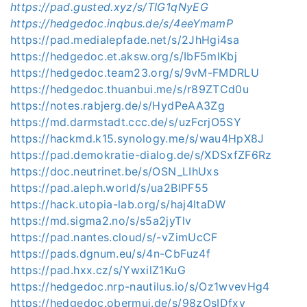
https://pad.gusted.xyz/s/TIG1qNyEG
https://hedgedoc.inqbus.de/s/4eeYmamP
https://pad.medialepfade.net/s/2JhHgi4sa
https://hedgedoc.et.aksw.org/s/IbF5mlKbj
https://hedgedoc.team23.org/s/9vM-FMDRLU
https://hedgedoc.thuanbui.me/s/r89ZTCd0u
https://notes.rabjerg.de/s/HydPeAA3Zg
https://md.darmstadt.ccc.de/s/uzFcrjO5SY
https://hackmd.k15.synology.me/s/wau4HpX8J
https://pad.demokratie-dialog.de/s/XDSxfZF6Rz
https://doc.neutrinet.be/s/OSN_LIhUxs
https://pad.aleph.world/s/ua2BlPF55
https://hack.utopia-lab.org/s/haj4ltaDW
https://md.sigma2.no/s/s5a2jyTlv
https://pad.nantes.cloud/s/-vZimUcCF
https://pads.dgnum.eu/s/4n-CbFuz4f
https://pad.hxx.cz/s/YwxilZ1KuG
https://hedgedoc.nrp-nautilus.io/s/Oz1wvevHg4
https://hedgedoc.obermui.de/s/98zOsIDfxv