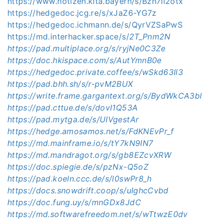
https://www.notizen.kita.bayern/s/Bzh7Il2otx
https://hedgedoc.jcg.re/s/xJaZ6-YG7z
https://hedgedoc.ichmann.de/s/QyrVZSaPwS
https://md.interhacker.space/s/
2T_Pnm2N
https://pad.multiplace.org/s/ryjNe0C3Ze
https://doc.hkispace.com/s/AutYmnB0e
https://hedgedoc.private.coffee/s/wSkd63Il3
https://pad.bhh.sh/s/r-pvM2BUX
https://write.frame.gargantext.org/s/BydWkCA3bl
https://pad.cttue.de/s/dovI1Q53A
https://pad.mytga.de/s/UIVgestAr
https://hedge.amosamos.net/s/FdKNEvPr_f
https://md.mainframe.io/s/tY7kN9IN7
https://md.mandragot.org/s/gb8EZcvXRW
https://doc.spiegie.de/s/pzNx-Q5oZ
https://pad.koeln.ccc.de/s/l0swPr8_h
https://docs.snowdrift.coop/s/uIghcCvbd
https://doc.fung.uy/s/mnGDx8JdC
https://md.softwarefreedom.net/s/wTtwzE0dv