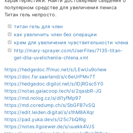
характеристики. Найти достоверные сведения о
популярном средстве для увеличения пениса
Титан гель непросто.
титан гель для член
как увеличить член без операции
крем для увеличения чувствительности члена
http://mary-sprayer.com/UserFiles/7135-titan-
gel-dlia-uvelicheniia-chlena.xml
https://hedgedoc.ffmuc.net/s/LEwUu9ohew
https://doc.fsr.saarland/s/c6eUrPMv7T
https://hedgedoc.digilol.net/s/lDjRGsc5Y0
https://notas.gaiacoop.tech/s/2qasbR-JG
https://md.nolog.cz/s/dI1yfMp97
https://md.coredump.ch/s/SbGFB7vSQ
https://edit.leiden.digital/s/s1hM8AXqr
https://pad.yuka.dev/s/i25c7bQRlg
https://notes.llgoewer.de/s/uuekk4VJS