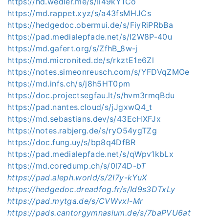
https://hd.wedler.me/s/Ii49kY1Co
https://md.rappet.xyz/s/a43fsMHJCs
https://hedgedoc.obermui.de/s/FiyRiPRbBa
https://pad.medialepfade.net/s/I2W8P-40u
https://md.gafert.org/s/ZfhB_8w-j
https://md.micronited.de/s/rkztE1e6Zl
https://notes.simeonreusch.com/s/YFDVqZMOe
https://md.infs.ch/s/j8h5HT0pm
https://doc.projectsegfau.lt/s/hvm3rmqBdu
https://pad.nantes.cloud/s/jJgxwQ4_t
https://md.sebastians.dev/s/43EcHXFJx
https://notes.rabjerg.de/s/ryO54ygTZg
https://doc.fung.uy/s/bp8q4DfBR
https://pad.medialepfade.net/s/qWpv1kbLx
https://md.coredump.ch/s/0l74D-
bT
https://pad.aleph.world/s/2I7y-kYuX
https://hedgedoc.dreadfog.fr/s/Id9s3DTxLy
https://pad.mytga.de/s/CVWvxl-Mr
https://pads.cantorgymnasium.de/s/7baPVU6at