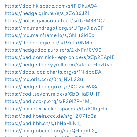
https://doc.hkispace.com/s/iFiDhuA94
https://hedge.grin.hu/s/s_zZo39JZi
https://notas.gaiacoop.tech/s/fU-M831QZ
https://md.mandragot.org/s/UFpv0law9F
https://md.mainframe.io/s/ShHt9ld5c
https://doc.spiegie.de/s/PZufx0NMc
https://hedgedoc.auro.re/s/2xNFnf0V99
https://pad.dominick-leppich.de/s/zZp2EApIE
https://hedgedoc.syyrell.com/s/kpuPHnvRVd
https://docs.localcharts.org/s/1NkiboDA-
https://md.eris.cc/s/0ra_NVL33u
https://hedgedoc.ggu.cz/s/XCjzunWlSa
https://codi.sevenvm.de/s/6bDHaDUHT
https://pad.ccc-p.org/s/F39lZR-4M_
https://md.interhacker.space/s/rUdGlbgHp
https://pad.koeln.ccc.de/s/g_2O71q3s
https://pad.bhh.sh/s/thHeHLN1_
https://md.globenet.org/s/gQHbgqL3_