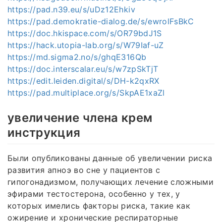
https://pad.n39.eu/s/uDz12Ehkiv
https://pad.demokratie-dialog.de/s/ewrolFsBkC
https://doc.hkispace.com/s/OR79bdJ1S
https://hack.utopia-lab.org/s/W79Iaf-uZ
https://md.sigma2.no/s/ghqE316Qb
https://doc.interscalar.eu/s/w7zpSkTjT
https://edit.leiden.digital/s/DH-k2qxRX
https://pad.multiplace.org/s/SkpAE1xaZl
увеличение члена крем
инструкция
Были опубликованы данные об увеличении риска
развития апноэ во сне у пациентов с
гипогонадизмом, получающих лечение сложными
эфирами тестостерона, особенно у тех, у
которых имелись факторы риска, такие как
ожирение и хронические респираторные