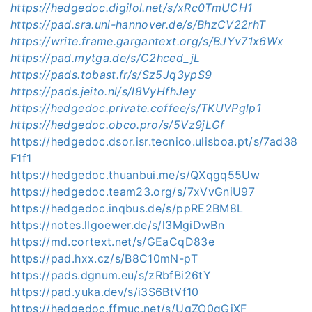
https://hedgedoc.digilol.net/s/xRc0TmUCH1
https://pad.sra.uni-hannover.de/s/BhzCV22rhT
https://write.frame.gargantext.org/s/BJYv71x6Wx
https://pad.mytga.de/s/C2hced_jL
https://pads.tobast.fr/s/Sz5Jq3ypS9
https://pads.jeito.nl/s/l8VyHfhJey
https://hedgedoc.private.coffee/s/TKUVPglp1
https://hedgedoc.obco.pro/s/5Vz9jLGf
https://hedgedoc.dsor.isr.tecnico.ulisboa.pt/s/7ad38
F1f1
https://hedgedoc.thuanbui.me/s/QXqgq55Uw
https://hedgedoc.team23.org/s/7xVvGniU97
https://hedgedoc.inqbus.de/s/ppRE2BM8L
https://notes.llgoewer.de/s/l3MgiDwBn
https://md.cortext.net/s/GEaCqD83e
https://pad.hxx.cz/s/B8C10mN-pT
https://pads.dgnum.eu/s/zRbfBi26tY
https://pad.yuka.dev/s/i3S6BtVf10
https://hedgedoc.ffmuc.net/s/UgZO0qGjXF