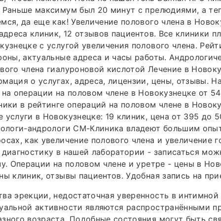
 Раньше максимум был 20 минут с прелюдиями, а теп
мся, да еще как! Увеличение полового члена в Новок
 адреса клиник, 12 отзывов пациентов. Все клиники п
кузнецке с услугой увеличения полового члена. Рейт
фоны, актуальные адреса и часы работы. Андрологич
вого члена гиалуроновой кислотой Лечение в Новок
мация о услугах, адреса, лицензии, цены, отзывы. Н
 на операции на половом члене в Новокузнецке от 5
ники в рейтинге операций на половом члене в Новоку
 услуги в Новокузнецке: 19 клиник, цена от 395 до 5
урологи-андрологи СМ-Клиника владеют большим опы
осах, как увеличение полового члена и увеличение 
 диагностику в нашей лаборатории - записаться мож
ну. Операции на половом члене и уретре - цены в Нов
ны клиник, отзывы пациентов. Удобная запись на при
ва эрекции, недостаточная уверенность в интимной
суальной активности являются распространёнными 
зного возраста. Подобные состояния могут быть св