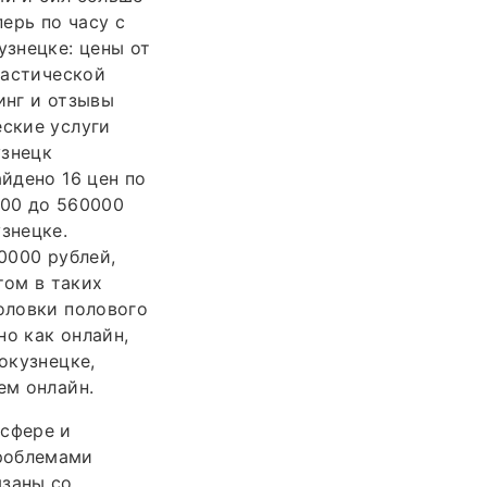
ерь по часу с
узнецке: цены от
ластической
инг и отзывы
еские услуги
узнецк
айдено 16 цен по
400 до 560000
знецке.
0000 рублей,
том в таких
головки полового
но как онлайн,
окузнецке,
ем онлайн.
 сфере и
проблемами
язаны со