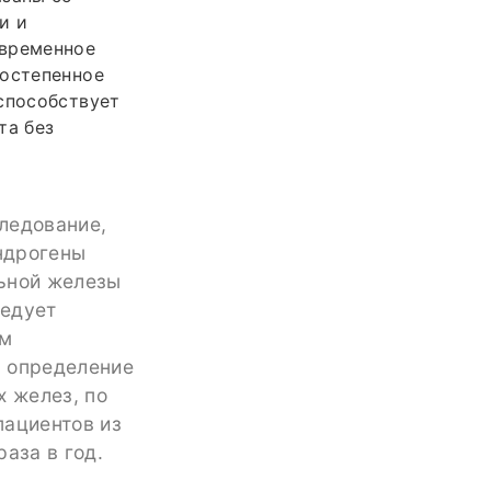
и и
овременное
постепенное
способствует
та без
ледование,
андрогены
льной железы
ледует
ем
, определение
х желез, по
пациентов из
аза в год.
о