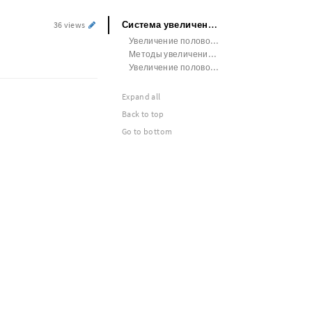
Система увеличения члена
36 views
Увеличение полового члена в новокузнецке
Методы увеличения члена
Увеличение полового члена в перми
Expand all
Back to top
Go to bottom