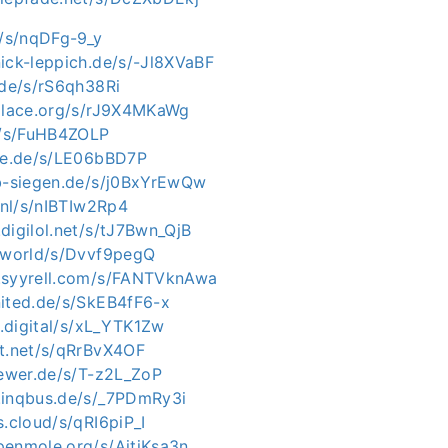
h/s/nqDFg-9_y
ick-leppich.de/s/-Jl8XVaBF
.de/s/rS6qh38Ri
iplace.org/s/rJ9X4MKaWg
de/s/FuHB4ZOLP
gie.de/s/LE06bBD7P
ab-siegen.de/s/j0BxYrEwQw
o.nl/s/nIBTIw2Rp4
digilol.net/s/tJ7Bwn_QjB
h.world/s/Dvvf9pegQ
.syyrell.com/s/FANTVknAwa
nited.de/s/SkEB4fF6-x
en.digital/s/xL_YTK1Zw
xt.net/s/qRrBvX4OF
oewer.de/s/T-z2L_ZoP
.inqbus.de/s/_7PDmRy3i
s.cloud/s/qRI6piP_I
penmole.org/s/AitjKsa3n