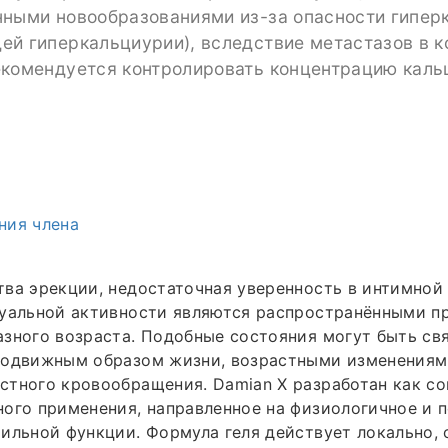
нными новообразованиями из-за опасности гипер
й гиперкальциурии), вследствие метастазов в ко
екомендуется контролировать концентрацию каль
ния члена
ва эрекции, недостаточная уверенность в интимной
суальной активности являются распространёнными 
зного возраста. Подобные состояния могут быть св
подвижным образом жизни, возрастными изменениям
стного кровообращения. Damian X разработан как с
ого применения, направленное на физиологичное и 
ильной функции. Формула геля действует локально, 