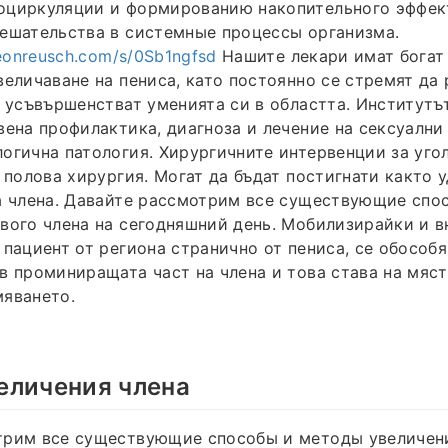
оциркуляции и формированию накопительного эффек
ешательства в системные процессы организма.
meonreusch.com/s/0Sb1ngfsd
Нашите лекари имат богат 
величаване на пениса, като постоянно се стремят да 
а усъвършенстват уменията си в областта. Институтъ
вена профилактика, диагноза и лечение на сексуални
огична патология. Хирургичните интервенции за уго
т полова хирургия. Могат да бъдат постигнати както 
а члена. Давайте рассмотрим все существующие спо
вого члена на сегодняшний день. Мобилизирайки и 
 пациент от региона странично от пениса, се обособя
в проминиращата част на члена и това става на мяст
мяването.
еличения члена
трим все существующие способы и методы увеличен