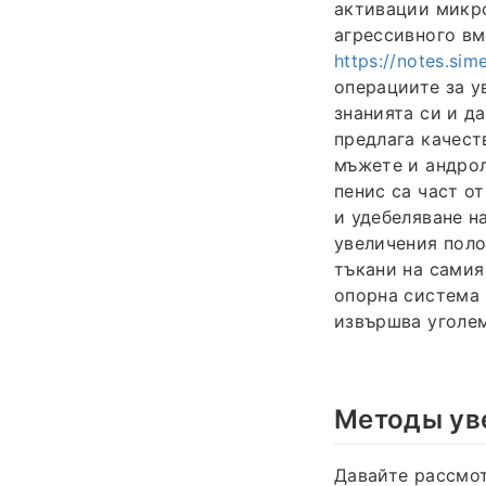
активации микр
агрессивного вм
https://notes.si
операциите за у
знанията си и д
предлага качест
мъжете и андрол
пенис са част о
и удебеляване н
увеличения поло
тъкани на самия
опорна система 
извършва уголе
Методы ув
Давайте рассмо