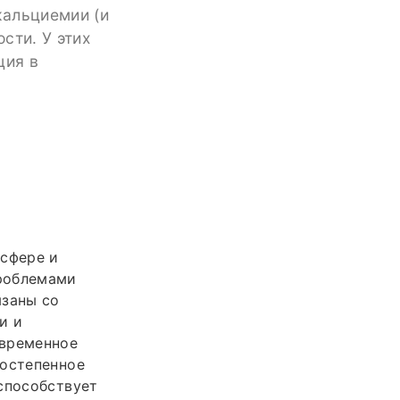
кальциемии (и
сти. У этих
ция в
 сфере и
проблемами
язаны со
и и
овременное
постепенное
способствует