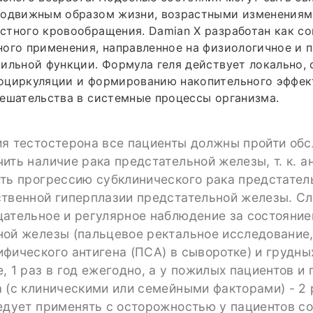
подвижным образом жизни, возрастными изменениям
стного кровообращения. Damian X разработан как с
ого применения, направленное на физиологичное и 
ильной функции. Формула геля действует локально, 
оциркуляции и формированию накопительного эффек
ешательства в системные процессы организма.
ия тестостерона все пациенты должны пройти обс
ить наличие рака предстательной железы, т. к. 
ить прогрессию субклинического рака предстате
ственной гиперплазии предстательной железы. С
щательное и регулярное наблюдение за состояни
ной железы (пальцевое ректальное исследование
фического антигена (ПСА) в сыворотке) и грудны
, 1 раз в год ежегодно, а у пожилых пациентов и 
 (с клиническими или семейными факторами) - 2 р
едует применять с осторожностью у пациентов с