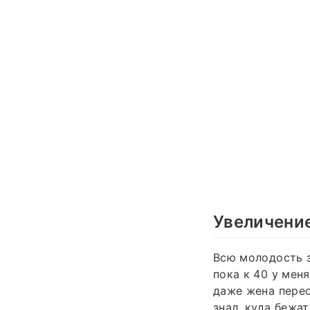
Увеличение
Всю молодость з
пока к 40 у мен
даже жена перес
знал, куда бежа