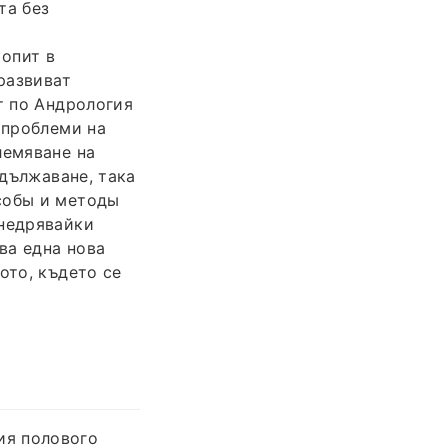
та без
опит в
развиват
т по Андрология
 проблеми на
лемяване на
удължаване, така
собы и методы
внедрявайки
ва една нова
ото, където се
ия полового