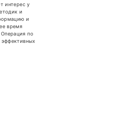
т интерес у
етодик и
нформацию и
ее время
 Операция по
х эффективных