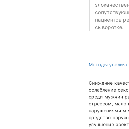
злокачестве
сопутствующе
пациентов р
сыворотке.
Методы увеличе
Снижение качест
ослабление сек
среди мужчин ра
стрессом, мало
нарушениями ме
средство наружн
улучшение эрект