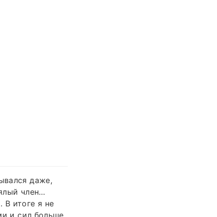
ывался даже,
вялый член…
 В итоге я не
ими и сил больше