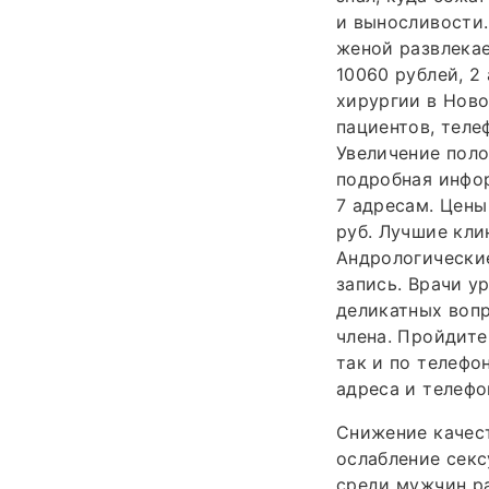
и выносливости.
женой развлекае
10060 рублей, 2
хирургии в Ново
пациентов, теле
Увеличение поло
подробная инфор
7 адресам. Цены
руб. Лучшие кли
Андрологические
запись. Врачи 
деликатных вопр
члена. Пройдите
так и по телефо
адреса и телефо
Снижение качест
ослабление сек
среди мужчин ра