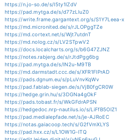
https://n.jo-so.de/s/I5ty1lZdV
https://pad.mytga.de/s/d77zLluZ0
https://write.frame.gargantext.org/s/S1Y7Leea-x
https://md.micronited.de/s/rJLOPggTZe
https://md.cortext.net/s/Wjt7utdnT
https://md.nolog.cz/s/LV2STpwV2
https://docs.localcharts.org/s/b6G47ZJNZ
https://notes.rabjerg.de/s/rJtdPgg6bg
https://pad.mytga.de/s/lN2u-M9TB
https://md.darmstadt.ccc.de/s/XFR1FlPrAD
https://pads.dgnum.eu/s/pLuVnvKqWv
https://pad.fablab-siegen.de/s/VjB0fgCR0W
https://hedge.grin.hu/s/3DGNa4gOkF
https://pads.tobast.fr/s/WkGFdrAPSN
https://hedgedoc.nrp-nautilus.io/s/LiFfB5OIZ1
https://pad.medialepfade.net/s/je-AJRoEC
https://notas.gaiacoop.tech/s/G2fVmXLYS
https://pad.hxx.cz/s/L1OW1G-ITQ
https://edit.leiden.digital/s/vNEn6auGJ