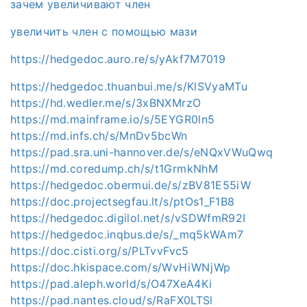
зачем увеличивают член
увеличить член с помощью мази
https://hedgedoc.auro.re/s/yAkf7M7019
https://hedgedoc.thuanbui.me/s/KlSVyaMTu
https://hd.wedler.me/s/3xBNXMrzO
https://md.mainframe.io/s/5EYGR0ln5
https://md.infs.ch/s/MnDv5bcWn
https://pad.sra.uni-hannover.de/s/eNQxVWuQwq
https://md.coredump.ch/s/t1GrmkNhM
https://hedgedoc.obermui.de/s/zBV81E55iW
https://doc.projectsegfau.lt/s/ptOs1_F1B8
https://hedgedoc.digilol.net/s/vSDWfmR92I
https://hedgedoc.inqbus.de/s/_mq5kWAm7
https://doc.cisti.org/s/PLTvvFvc5
https://doc.hkispace.com/s/WvHiWNjWp
https://pad.aleph.world/s/O47XeA4Ki
https://pad.nantes.cloud/s/RaFX0LTSl