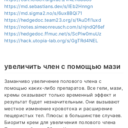
https://md.sebastians.dev/s/lEb2Hnngn
https://md.sigma2.no/s/6ux8BQi71
https://hedgedoc.team23.org/s/fAuDfI1uxd
https://notes.simeonreusch.com/s/njndQf6ef
https://hedgedoc.ffmuc.net/s/ScPIw0muUz
https://hack.utopia-lab.org/s/GgTRd4NEL
увеличить член с помощью мази
Заманчиво увеличение полового члена с
помощью каких-либо препаратов. Все гели, мази,
кремы оказывают только временный эффект и
результат будет незначительным. Они вызывают
местное изменение кровотока и расширение
пещеристых тел. Плюсы: в большинстве случаев.
Биоритм крем для увеличения полового члена