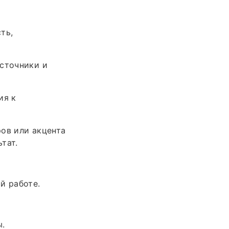
ть,
источники и
ия к
ов или акцента
тат.
й работе.
ы.