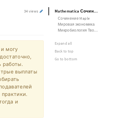
Mathematica Сочинение
34 views
Сочинение Maple
Мировая экономика
Микробиология Творческая работа
Expand all
 и могу
Back to top
 достаточно,
Go to bottom
ь работы.
стрые выплаты
ыбирать
еподавателей
 практики.
тогда и