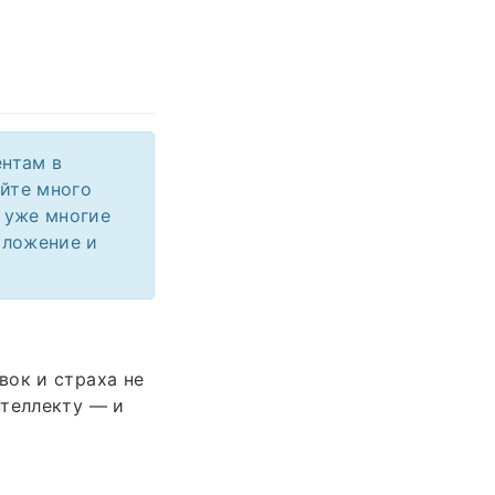
ентам в
айте много
 уже многие
иложение и
вок и страха не
нтеллекту — и