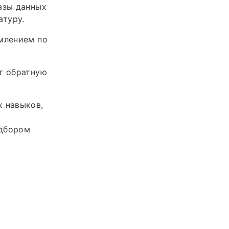
азы данных
атуру.
рмлением по
ст обратную
х навыков,
одбором