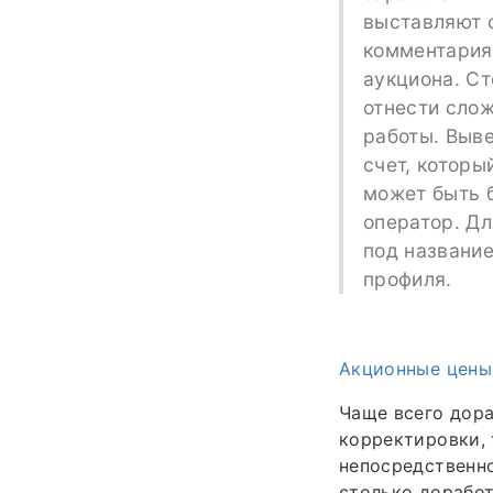
выставляют с
комментария
аукциона. Ст
отнести сло
работы. Выв
счет, которы
может быть б
оператор. Дл
под названи
профиля.
Акционные цены
Чаще всего дора
корректировки, 
непосредственно
столько доработ