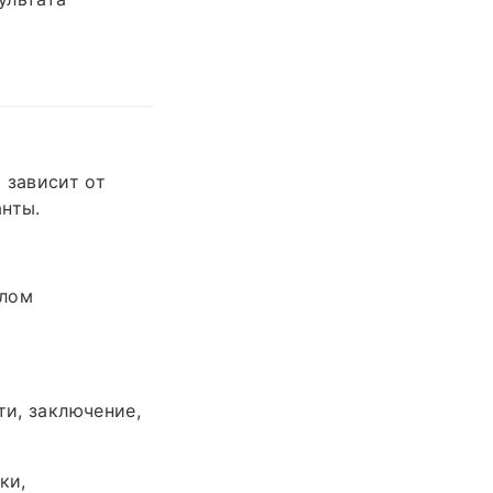
 зависит от
анты.
плом
ти, заключение,
ки,