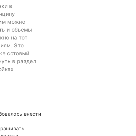
вки в
нципу
ним можно
ть и объемы
жно на тот
риям. Это
же сотовый
нуть в раздел
ойках
ебовалось внести
прашивать
ультата