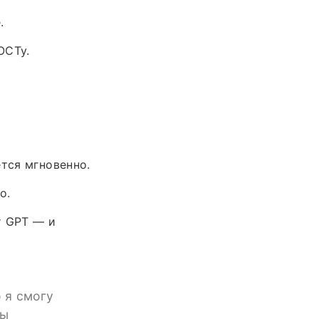
.
ОСТу.
ется мгновенно.
о.
т GPT — и
 я смогу
ны