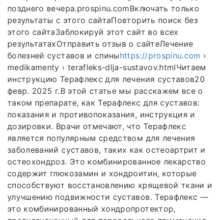
позднего вечера.prospinu.comВключать только
результаты с этого сайтаПовторить поиск без
этого сайтаЗаблокируй этот сайт во всех
результатахОтправить отзыв о сайтеЛечение
болезней суставов и спины
https://prospinu.com
›
medikamenty › terafleks-dlja-sustavov.htmlЧитаем
инструкцию Терафлекс для лечения суставов20
февр. 2025 г.В этой статье мы расскажем все о
таком препарате, как Терафлекс для суставов:
показания и противопоказания, инструкция и
дозировки. Врачи отмечают, что Терафлекс
является популярным средством для лечения
заболеваний суставов, таких как остеоартрит и
остеохондроз. Это комбинированное лекарство
содержит глюкозамин и хондроитин, которые
способствуют восстановлению хрящевой ткани и
улучшению подвижности суставов. Терафлекс —
это комбинированный хондропротектор,